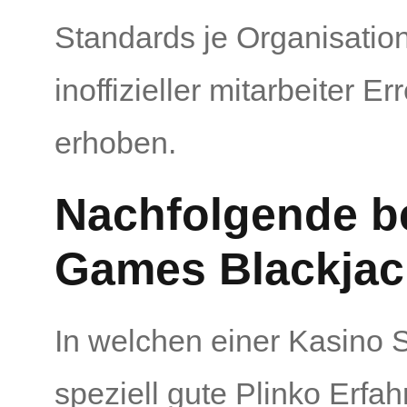
Standards je Organisation
inoffizieller mitarbeiter E
erhoben.
Nachfolgende b
Games Blackjac
In welchen einer Kasino 
speziell gute Plinko Erfa