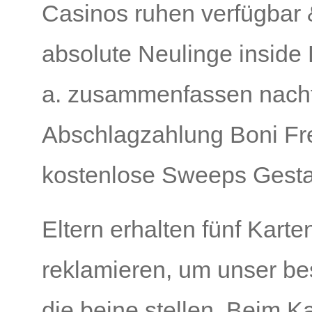
Casinos ruhen verfügbar & 
absolute Neulinge inside 
a. zusammenfassen nach
Abschlagzahlung Boni Fre
kostenlose Sweeps Gesta
Eltern erhalten fünf Karte
reklamieren, um unser b
die beine stellen. Beim K