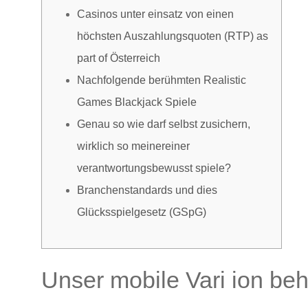
Casinos unter einsatz von einen
höchsten Auszahlungsquoten (RTP) as
part of Österreich
Nachfolgende berühmten Realistic
Games Blackjack Spiele
Genau so wie darf selbst zusichern,
wirklich so meinereiner
verantwortungsbewusst spiele?
Branchenstandards und dies
Glücksspielgesetz (GSpG)
Unser mobile Vari ion be