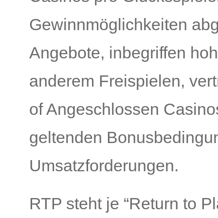
Gewinnmöglichkeiten abg
Angebote, inbegriffen h
anderem Freispielen, vert
of Angeschlossen Casinos
geltenden Bonusbedingu
Umsatzforderungen.
RTP steht je “Return to P