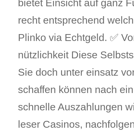
bietet Einsicht auf ganz 
recht entsprechend welch
Plinko via Echtgeld. ✅ Vo
nützlichkeit Diese Selbs
Sie doch unter einsatz vo
schaffen können nach ei
schnelle Auszahlungen w
leser Casinos, nachfolge