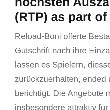
höchsten Ausza
(RTP) as part of
Reload-Boni offerte Best
Gutschrift nach ihre Ein
lassen es Spielern, diesse
zurückzuerhalten, ended 
berichtigt. Die Angebote 
insbesondere attraktiv für