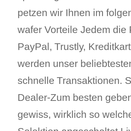
petzen wir Ihnen im folgen
wafer Vorteile Jedem die 
PayPal, Trustly, Kreditka
werden unser beliebteste
schnelle Transaktionen. S
Dealer-Zum besten geben
gewiss, wirklich so welc