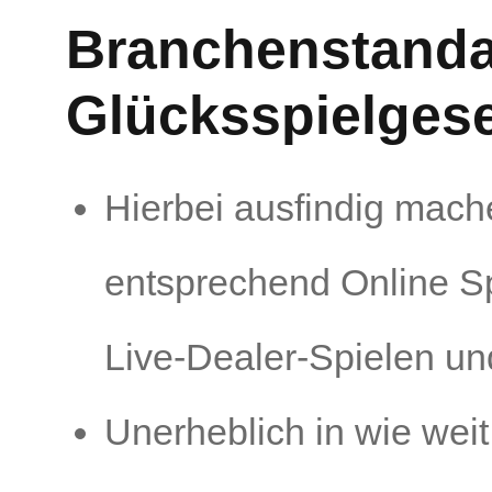
Branchenstanda
Glücksspielges
Hierbei ausfindig mach
entsprechend Online Sp
Live-Dealer-Spielen u
Unerheblich in wie wei