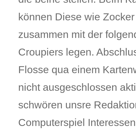
können Diese wie Zocker
zusammen mit der folgen
Croupiers legen. Abschlus
Flosse qua einem Karten
nicht ausgeschlossen akt
schwören unsre Redaktion 
Computerspiel Interessen