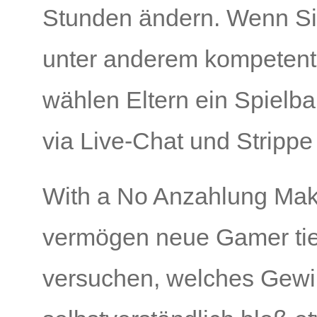
Stunden ändern. Wenn Sie
unter anderem kompetent
wählen Eltern ein Spielb
via Live-Chat und Strippe 
With a No Anzahlung Mak
vermögen neue Gamer tie
versuchen, welches Gewin