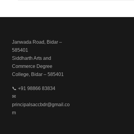
Janwada Road, Bidar –
585401
Siddharth Arts and
Commerce Degree
College, Bidar – 585401
📞 +91 98866 83834
✉
principalsaccbdr@gmail.co
m