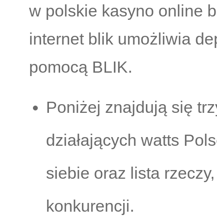
w polskie kasyno online b
internet blik umożliwia d
pomocą BLIK.
Poniżej znajdują się tr
działających watts Pols
siebie oraz lista rzeczy,
konkurencji.