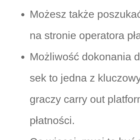
Możesz także poszukać 
na stronie operatora pł
Możliwość dokonania de
sek to jedna z kluczowy
graczy carry out platfo
płatności.