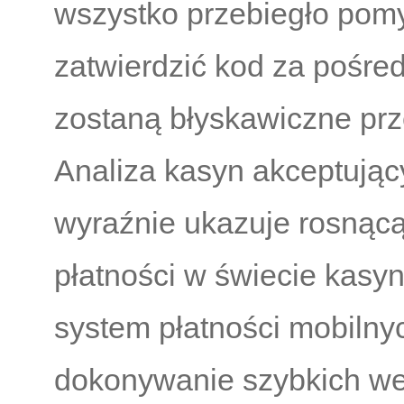
wszystko przebiegło pomyś
zatwierdzić kod za pośre
zostaną błyskawiczne pr
Analiza kasyn akceptując
wyraźnie ukazuje rosnącą
płatności w świecie kasyn
system płatności mobilny
dokonywanie szybkich we”