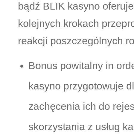
bądź BLIK kasyno oferuje 
kolejnych krokach przepr
reakcji poszczególnych r
Bonus powitalny in orde
kasyno przygotowuje dl
zachęcenia ich do rejes
skorzystania z usług k