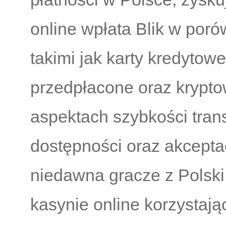
online wpłata Blik w por
takimi jak karty kredytowe
przedpłacone oraz krypto
aspektach szybkości tran
dostępności oraz akceptac
niedawna gracze z Polski
kasynie online korzystają