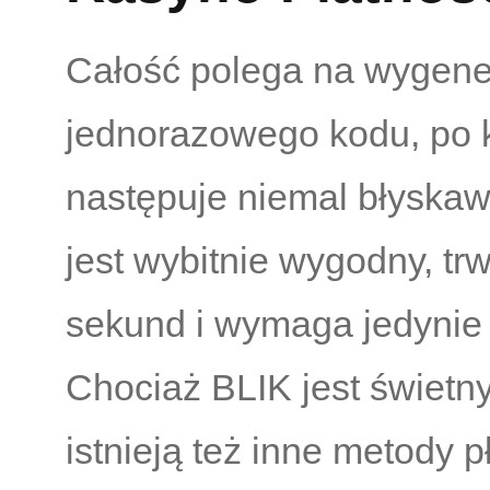
Całość polega na wygene
jednorazowego kodu, po 
następuje niemal błyskaw
jest wybitnie wygodny, trw
sekund i wymaga jedynie ś
Chociaż BLIK jest świetn
istnieją też inne metody 