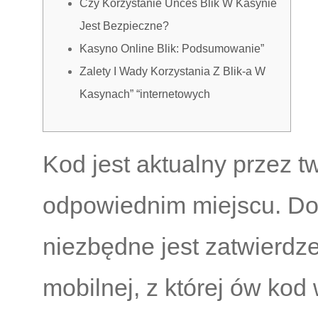
Czy Korzystanie Unces Blik W Kasynie
Jest Bezpieczne?
Kasyno Online Blik: Podsumowanie”
Zalety I Wady Korzystania Z Blik-a W
Kasynach” “internetowych
Kod jest aktualny przez t
odpowiednim miejscu. Do 
niezbędne jest zatwierdze
mobilnej, z której ów ko