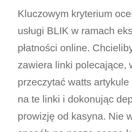
Kluczowym kryterium oce
usługi BLIK w ramach ek
płatności online. Chcielib
zawiera linki polecające,
przeczytać watts artykule 
na te linki i dokonując 
prowizję od kasyna. Nie 