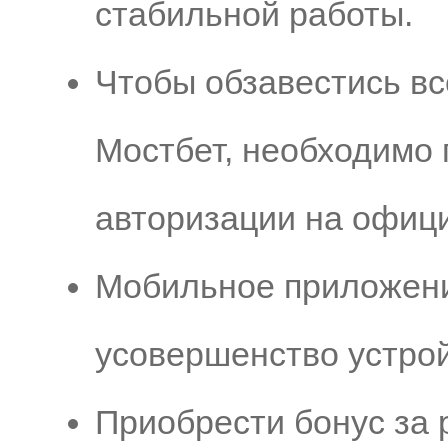
стабильной работы.
Чтобы обзавестись в
Мостбет, необходимо 
авторизации на офиц
Мобильное приложени
усовершенство устрой
Приобрести бонус за р