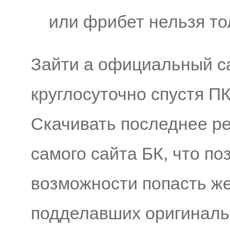
или фрибет нельзя то
Зайти а официальный с
круглосуточно спустя П
Скачивать последнее р
самого сайта БК, что по
возможности попасть ж
подделавших оригиналь