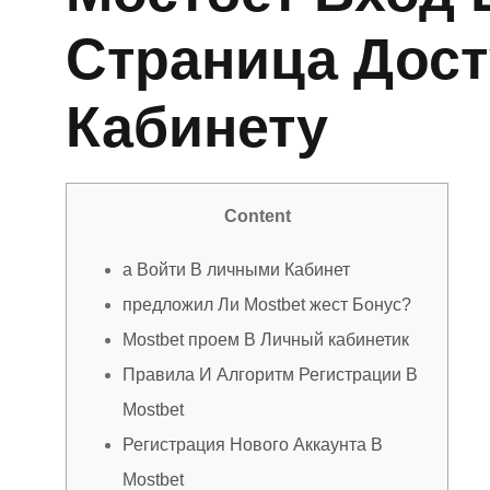
Страница Дост
Кабинету
Content
а Войти В личными Кабинет
предложил Ли Mostbet жест Бонус?
Mostbet проем В Личный кабинетик
Правила И Алгоритм Регистрации В
Mostbet
Регистрация Нового Аккаунта В
Mostbet