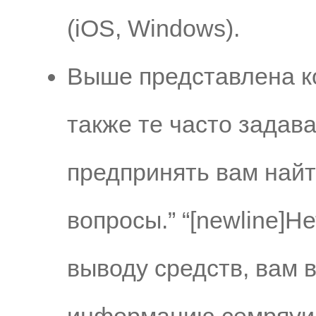
(iOS, Windows).
Выше представлена к
также те часто задав
предпринять вам найт
вопросы.” “[newline]Н
выводу средств, вам 