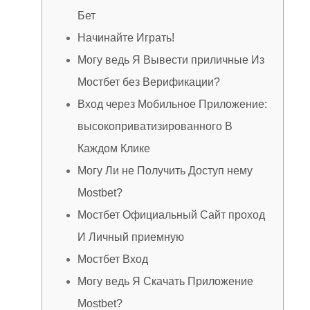
Бет
Начинайте Играть!
Могу ведь Я Вывести приличные Из
Мостбет без Верификации?
Вход через Мобильное Приложение:
высокоприватизированного В
Каждом Клике
Могу Ли не Получить Доступ нему
Mostbet?
Мостбет Официальный Сайт проход
И Личный приемную
Мостбет Вход
Могу ведь Я Скачать Приложение
Mostbet?