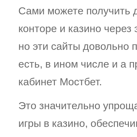
Сами можете получить д
конторе и казино через 
но эти сайты довольно п
есть, в ином числе и а 
кабинет Мостбет.
Это значительно упроща
игры в казино, обеспеч