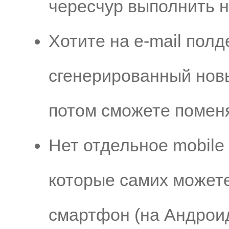
чересчур выполнить н
Хотите на e-mail пол
сгенерированный новы
потом сможете поменя
Нет отдельное mobile
которые самих можете
смартфон (на Андрои