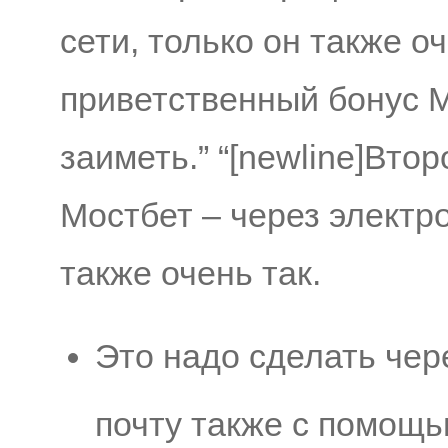
сети, только он также о
приветственный бонус М
заиметь.” “[newline]Вто
Мостбет – через электро
также очень так.
Это надо сделать чер
почту также с помощь