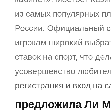
из самых популярных пл
России. Официальный с
игрокам широкий выбрат
ставок на спорт, что д
усовершенство любител
регистрация и вход на с
предложила Ли M