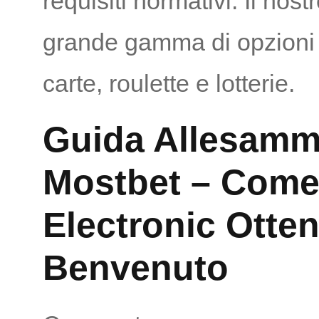
requisiti normativi. Il nos
grande gamma di opzioni di
carte, roulette e lotterie.
Guida Allesamm
Mostbet – Come 
Electronic Otte
Benvenuto