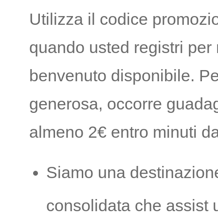
Utilizza il codice prom
quando usted registri per ri
benvenuto disponibile. P
generosa, occorre guada
almeno 2€ entro minuti dal
Siamo una destinazione
consolidata che assist 