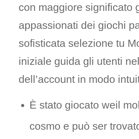
con maggiore significato 
appassionati dei giochi p
sofisticata selezione tu M
iniziale guida gli utenti ne
dell’account in modo intuit
È stato giocato weil molt
cosmo e può ser trovato 