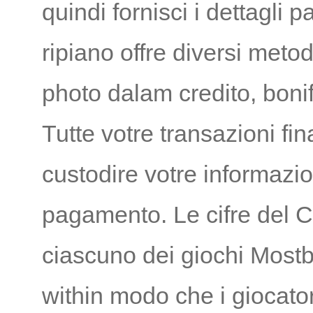
quindi fornisci i dettagli
ripiano offre diversi metod
photo dalam credito, bonifi
Tutte votre transazioni fin
custodire votre informazioni
pagamento. Le cifre del 
ciascuno dei giochi Most
within modo che i giocator