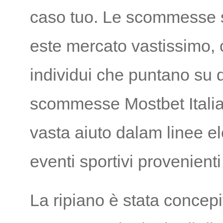
caso tuo. Le scommesse s
este mercato vastissimo,
individui che puntano su di
scommesse Mostbet Italia
vasta aiuto dalam linee el
eventi sportivi provenienti
La ripiano è stata concep