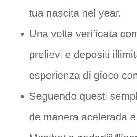
tua nascita nel year.
Una volta verificata con
prelievi e depositi illimi
esperienza di gioco co
Seguendo questi sempli
de manera acelerada e 