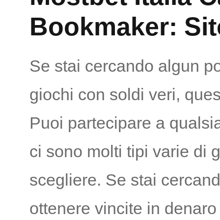
Bookmaker: Sito
Se stai cercando algun po
giochi con soldi veri, ques
Puoi partecipare a qualsia
ci sono molti tipi varie di
scegliere. Se stai cercan
ottenere vincite in denaro 