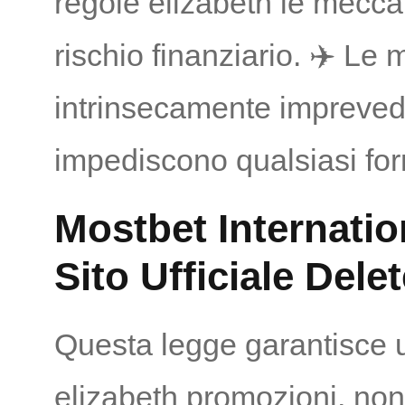
regole elizabeth le mecc
rischio finanziario. ✈️ Le
intrinsecamente imprevedi
impediscono qualsiasi fo
Mostbet Internati
Sito Ufficiale Dele
Questa legge garantisce u
elizabeth promozioni, no