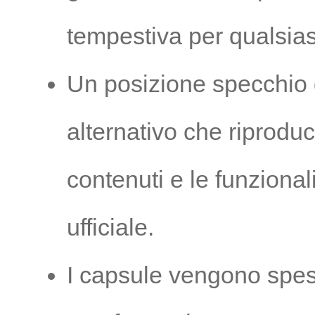
tempestiva per qualsias
Un posizione specchio
alternativo che riprodu
contenuti e le funzional
ufficiale.
I capsule vengono spess