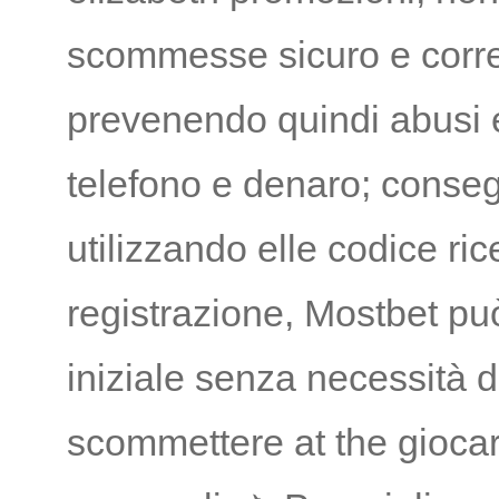
scommesse sicuro e corretto
prevenendo quindi abusi e 
telefono e denaro; cons
utilizzando elle codice r
registrazione, Mostbet pu
iniziale senza necessità 
scommettere at the giocar