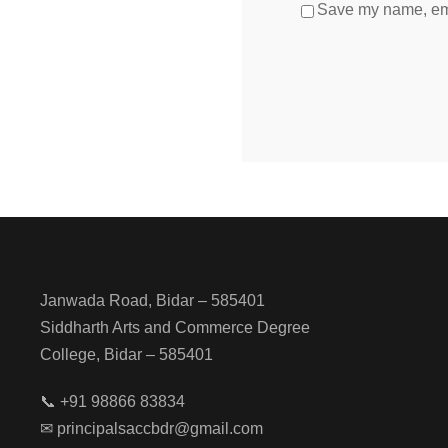
Save my name, emai
Janwada Road, Bidar – 585401
Siddharth Arts and Commerce Degree
College, Bidar – 585401
📞 +91 98866 83834
✉ principalsaccbdr@gmail.com