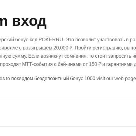
m вход
рский бонус-код POKERRU. Это позволит участвовать в ра
иролле с розыгрышем 20,000 ₽. Пройти регистрацию, выпол
упную сумму. Если возникнут сомнения, то стоит запросить
проходят МТТ-события с бай-инами от 150 ₽ и гарантиями д
rds to
покердом бездепозитный бонус 1000
visit our web-page