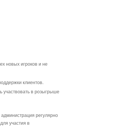
ех новых игроков и не
поддержки клиентов.
ть участвовать в розыгрыше
а администрация регулярно
для участия в