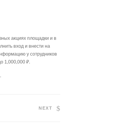
зных акциях площадки и в
нить вход и внести на
 информацию у сотрудников
о 1,000,000 ₽.
.
NEXT