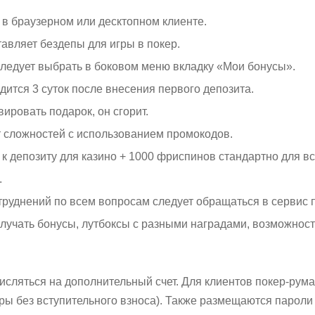
 в браузерном или десктопном клиенте.
авляет бездепы для игры в покер.
следует выбрать в боковом меню вкладку «Мои бонусы».
одится 3 суток после внесения первого депозита.
вировать подарок, он сгорит.
т сложностей с использованием промокодов.
 депозиту для казино + 1000 фриспинов стандартно для вс
.
труднений по всем вопросам следует обращаться в сервис 
олучать бонусы, лутбоксы с разными наградами, возможнос
числяться на дополнительный счет. Для клиентов покер-рум
ы без вступительного взноса). Также размещаются пароли 