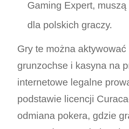
Gaming Expert, muszą 
dla polskich graczy.
Gry te można aktywować 
grunzochse i kasyna na 
internetowe legalne prow
podstawie licencji Curaca
odmiana pokera, gdzie gra