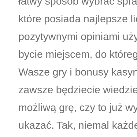
łatwy sposób wybrać spr
które posiada najlepsze l
pozytywnymi opiniami uż
bycie miejscem, do któreg
Wasze gry i bonusy kasyn
zawsze będziecie wiedzie
możliwą grę, czy to już 
ukazać. Tak, niemal każd