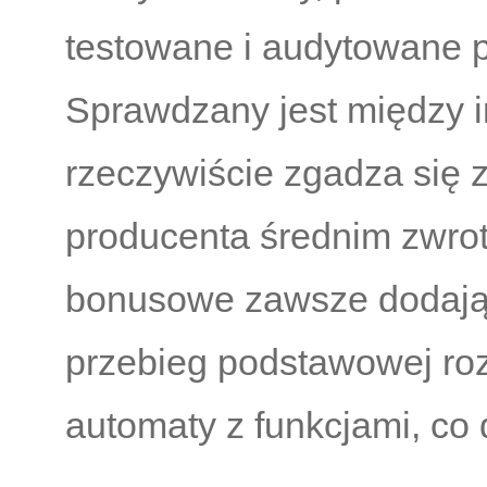
testowane i audytowane p
Sprawdzany jest między 
rzeczywiście zgadza się 
producenta średnim zwrot
bonusowe zawsze dodają k
przebieg podstawowej roz
automaty z funkcjami, co