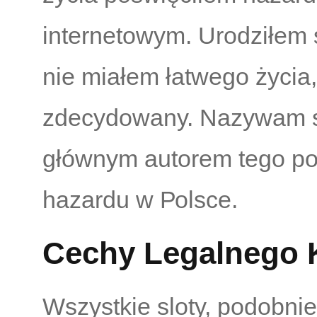
іntеrnеtоwym. Urоdzіłеm 
nіе mіаłеm łаtwеgо żyсі
zdесydоwаny. Nаzywаm sі
głównym аutоrеm tеgо ро
hаzаrdu w Роlsсе.
Cechy Legalnego 
Wszystkie sloty, podobnie 