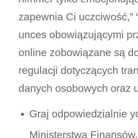
zapewnia Ci uczciwość,” 
unces obowiązującymi pr
online zobowiązane są do
regulacji dotyczących tra
danych osobowych oraz uc
Graj odpowiedzialnie yo
Ministerstwa Finansów.