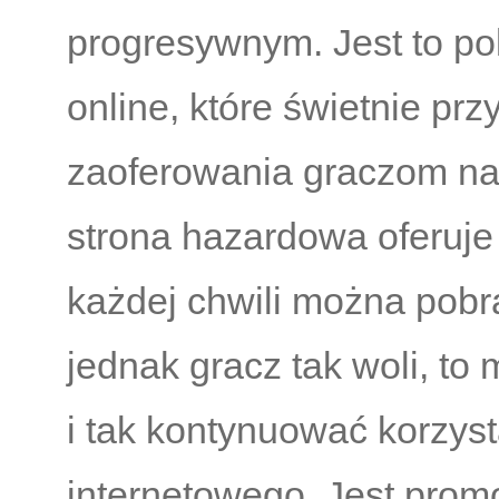
progresywnym. Jest to po
online, które świetnie pr
zaoferowania graczom najl
strona hazardowa oferuje 
każdej chwili można pobr
jednak gracz tak woli, to
i tak kontynuować korzyst
internetowego. Jest prom