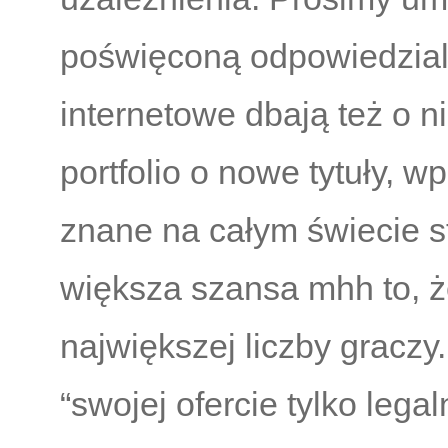
poświęconą odpowiedzial
internetowe dbają też o 
portfolio o nowe tytuły,
znane na całym świecie st
większa szansa mhh to, że
największej liczby graczy
“swojej ofercie tylko leg