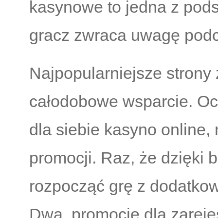
kasynowe to jedna z pods
gracz zwraca uwagę podc
Najpopularniejsze strony
całodobowe wsparcie. Oc
dla siebie kasyno online
promocji. Raz, że dzięk
rozpocząć grę z dodatko
Dwa, promocje dla zareje