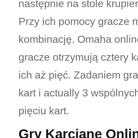
następnie na stole krupier
Przy ich pomocy gracze m
kombinację. Omaha online
gracze otrzymują cztery k
ich aż pięć. Zadaniem gra
kart i actually 3 wspólny
pięciu kart.
Gry Karciane Onli