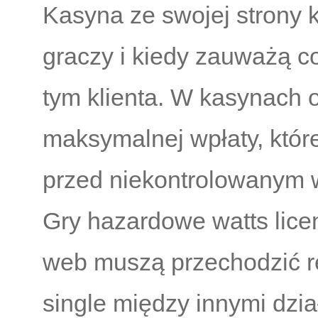
Kasyna ze swojej strony 
graczy i kiedy zauważą c
tym klienta. W kasynach o
maksymalnej wpłaty, któr
przed niekontrolowanym 
Gry hazardowe watts lic
web muszą przechodzić r
single między innymi dzia