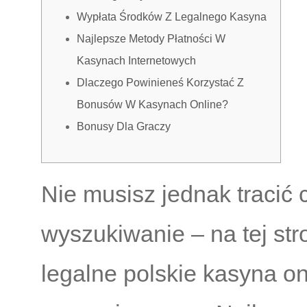
Wypłata Środków Z Legalnego Kasyna
Najlepsze Metody Płatności W
Kasynach Internetowych
Dlaczego Powinieneś Korzystać Z
Bonusów W Kasynach Online?
Bonusy Dla Graczy
Nie musisz jednak tracić
wyszukiwanie – na tej str
legalne polskie kasyna on