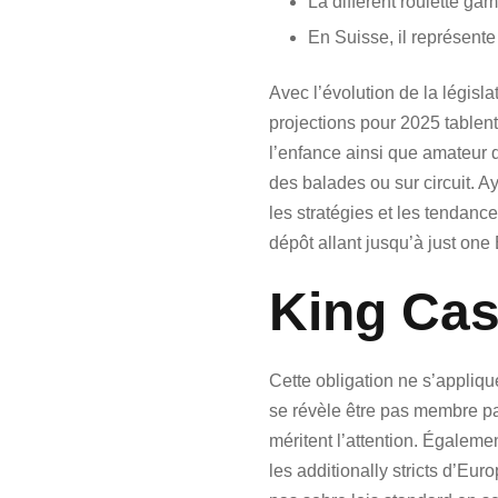
La different roulette ga
En Suisse, il représent
Avec l’évolution de la législ
projections pour 2025 tablent
l’enfance ainsi que amateur d
des balades ou sur circuit. A
les stratégies et les tendanc
dépôt allant jusqu’à just on
King Cas
Cette obligation ne s’appliqu
se révèle être pas membre pa
méritent l’attention. Égaleme
les additionally stricts d’Eur