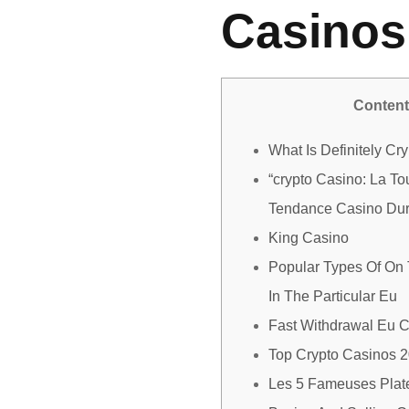
Casinos
Content
What Is Definitely Cr
“crypto Casino: La To
Tendance Casino Dur
King Casino
Popular Types Of On
In The Particular Eu
Fast Withdrawal Eu 
Top Crypto Casinos 
Les 5 Fameuses Plat