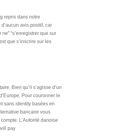
g repris dans notre
 d’aucun avis positif, car
 ne” “s’enregistrer que sur
st que s’inscrire sur les
ire. Bien qu’il s’agisse d’un
 d’Europe. Pour couronner le
nt sans identity basées en
lternative bancaire vous
 compte. L’Autorité danoise
will pay