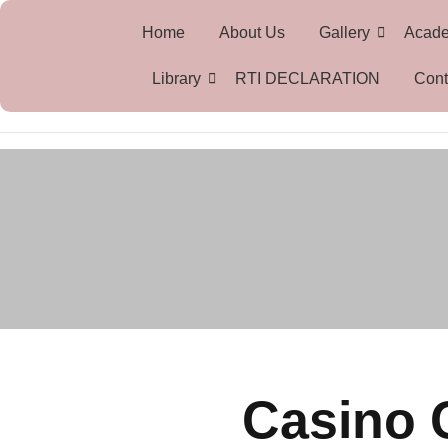
Home
About Us
Gallery
Acad
Library
RTI DECLARATION
Cont
Casino 