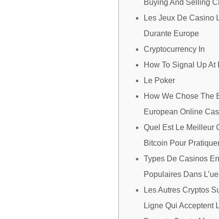
Buying And Selling C
Les Jeux De Casino 
Durante Europe
Cryptocurrency In
How To Signal Up At 
Le Poker
How We Chose The B
European Online Cas
Quel Est Le Meilleur
Bitcoin Pour Pratique
Types De Casinos En
Populaires Dans L’ue
Les Autres Cryptos S
Ligne Qui Acceptent 