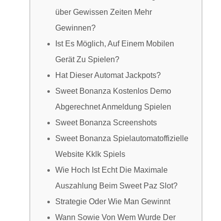
über Gewissen Zeiten Mehr
Gewinnen?
Ist Es Möglich, Auf Einem Mobilen
Gerät Zu Spielen?
Hat Dieser Automat Jackpots?
Sweet Bonanza Kostenlos Demo
Abgerechnet Anmeldung Spielen
Sweet Bonanza Screenshots
Sweet Bonanza Spielautomatoffizielle
Website Kklk Spiels
Wie Hoch Ist Echt Die Maximale
Auszahlung Beim Sweet Paz Slot?
Strategie Oder Wie Man Gewinnt
Wann Sowie Von Wem Wurde Der