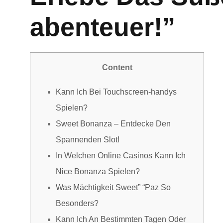
abenteuer!”
Content
Kann Ich Bei Touchscreen-handys
Spielen?
Sweet Bonanza – Entdecke Den
Spannenden Slot!
In Welchen Online Casinos Kann Ich
Nice Bonanza Spielen?
Was Mächtigkeit Sweet” “Paz So
Besonders?
Kann Ich An Bestimmten Tagen Oder