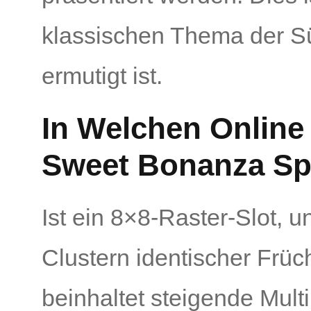
klassischen Thema der S
ermutigt ist.
In Welchen Online
Sweet Bonanza Sp
Ist ein 8×8-Raster-Slot, 
Clustern identischer Früc
beinhaltet steigende Mult