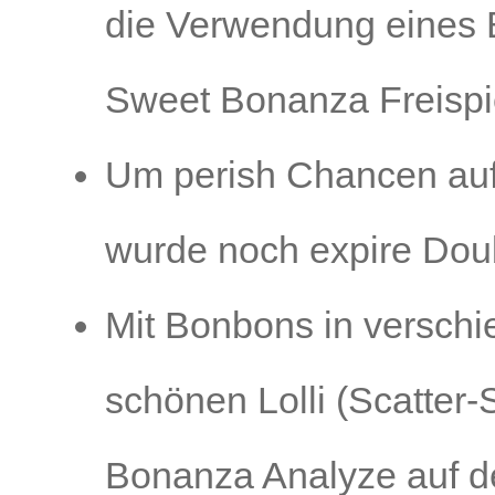
die Verwendung eines 
Sweet Bonanza Freispi
Um perish Chancen auf
wurde noch expire Doub
Mit Bonbons in versch
schönen Lolli (Scatter
Bonanza Analyze auf de