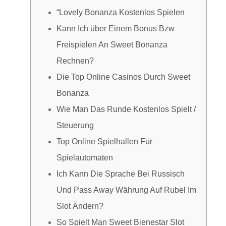
“Lovely Bonanza Kostenlos Spielen
Kann Ich über Einem Bonus Bzw
Freispielen An Sweet Bonanza
Rechnen?
Die Top Online Casinos Durch Sweet
Bonanza
Wie Man Das Runde Kostenlos Spielt /
Steuerung
Top Online Spielhallen Für
Spielautomaten
Ich Kann Die Sprache Bei Russisch
Und Pass Away Währung Auf Rubel Im
Slot Ändern?
So Spielt Man Sweet Bienestar Slot