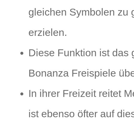
gleichen Symbolen zu 
erzielen.
Diese Funktion ist das 
Bonanza Freispiele übe
In ihrer Freizeit reitet
ist ebenso öfter auf di