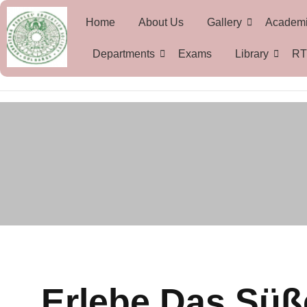
Home
About Us
Gallery
Academ
Departments
Exams
Library
RT
Erlebe Das Süße