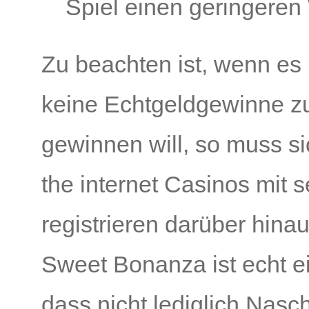
Spiel einen geringeren
Zu beachten ist, wenn es 
keine Echtgeldgewinne zu 
gewinnen will, so muss s
the internet Casinos mit
registrieren darüber hina
Sweet Bonanza ist echt e
dass nicht lediglich Nasc