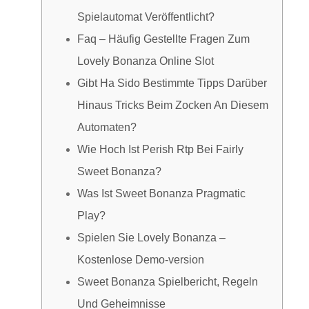
Spielautomat Veröffentlicht?
Faq – Häufig Gestellte Fragen Zum
Lovely Bonanza Online Slot
Gibt Ha Sido Bestimmte Tipps Darüber
Hinaus Tricks Beim Zocken An Diesem
Automaten?
Wie Hoch Ist Perish Rtp Bei Fairly
Sweet Bonanza?
Was Ist Sweet Bonanza Pragmatic
Play?
Spielen Sie Lovely Bonanza –
Kostenlose Demo-version
Sweet Bonanza Spielbericht, Regeln
Und Geheimnisse