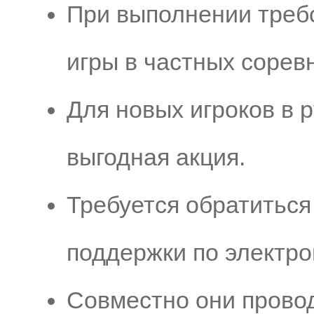
При выполнении треб
игры в частных сорев
Для новых игроков в 
выгодная акция.
Требуется обратиться
поддержки по электро
Совместно они прово