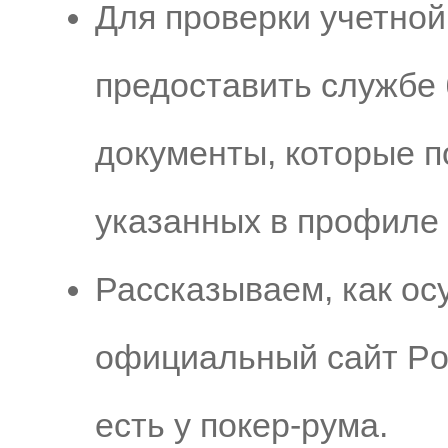
Для проверки учетной
предоставить службе
документы, которые 
указанных в профиле
Рассказываем, как ос
официальный сайт Pok
есть у покер-рума.