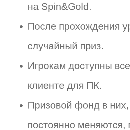
на Spin&Gold.
После прохождения ур
случайный приз.
Игрокам доступны все
клиенте для ПК.
Призовой фонд в них,
постоянно меняются, 