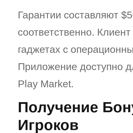
Гарантии составляют $5
соответственно. Клиент
гаджетах с операционны
Приложение доступно дл
Play Market.
Получение Бон
Игроков