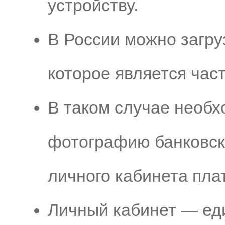
устройству.
В России можно загр
которое является час
В таком случае необх
фотографию банковск
личного кабинета пла
Личный кабинет — ед