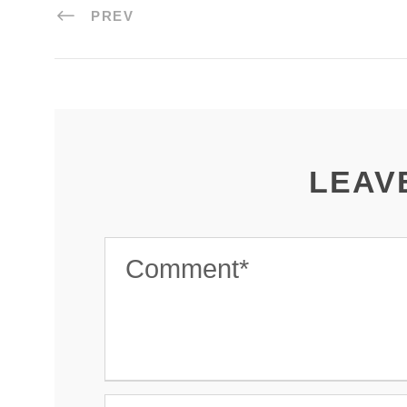
PREV
LEAV