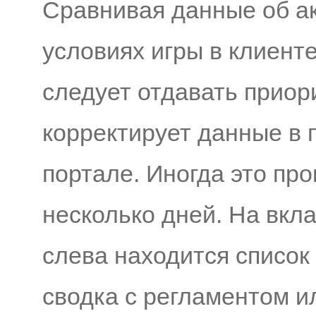
Сравнивая данные об а
условиях игры в клиент
следует отдавать приор
корректирует данные в 
портале. Иногда это про
несколько дней. На вкла
слева находится список 
сводка с регламентом и