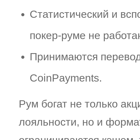
Статистический и всп
покер-руме не работа
Принимаются перевод
CoinPayments.
Рум богат не только ак
лояльности, но и форма