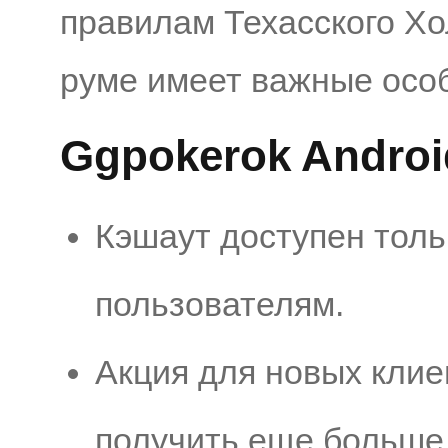
правилам Техасского Хо
руме имеет важные осо
Ggpokerok Android
Кэшаут доступен тол
пользователям.
Акция для новых клие
получить еще больше