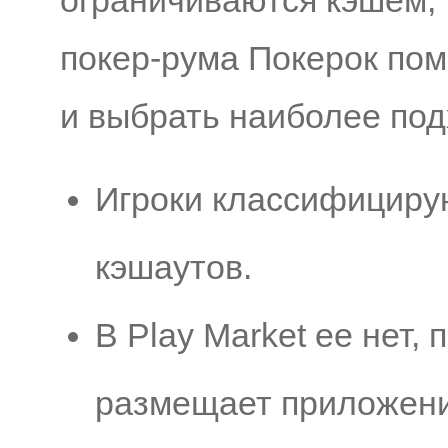
ограничиваются кэшем, 
покер-рума Покерок пом
и выбрать наиболее по
Игроки классифицирую
кэшаутов.
В Play Market ее нет, 
размещает приложения