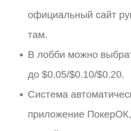
официальный сайт ру
там.
В лобби можно выбрать
до $0.05/$0.10/$0.20.
Система автоматичес
приложение ПокерОК,