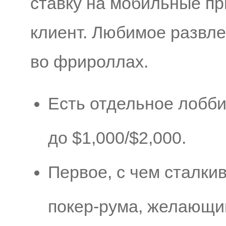
ставку на мобильные п
клиент. Любимое развле
во фрироллах.
Есть отдельное лобби 
до $1,000/$2,000.
Первое, с чем сталки
покер-рума, желающий