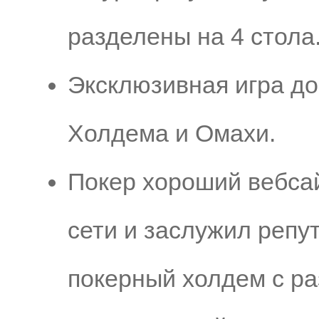
разделены на 4 стола
Эксклюзивная игра до
Холдема и Омахи.
Покер хороший вебса
сети и заслужил репу
покерный холдем с ра