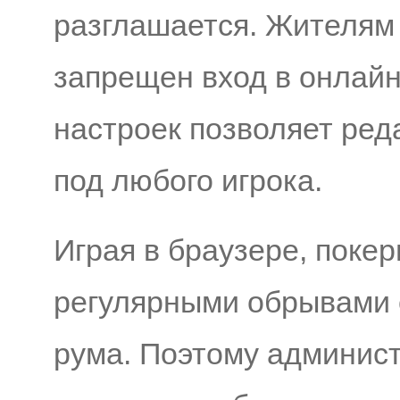
разглашается. Жителям 
запрещен вход в онлайн
настроек позволяет ред
под любого игрока.
Играя в браузере, покер
регулярными обрывами с
рума. Поэтому админис