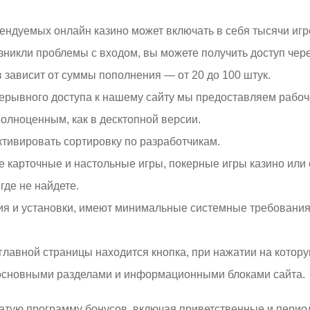
мендуемых онлайн казино может включать в себя тысячи иг
озникли проблемы с входом, вы можете получить доступ чере
 зависит от суммы пополнения — от 20 до 100 штук.
ерывного доступа к нашему сайту мы предоставляем рабоче
олноценным, как в десктопной версии.
ктивировать сортировку по разработчикам.
е карточные и настольные игры, покерные игры казино или с
де не найдете.
ия и установки, имеют минимальные системные требования
главной страницы находится кнопка, при нажатии на котор
основными разделами и информационными блоками сайта.
тую программу бонусов, включая приветственные и период