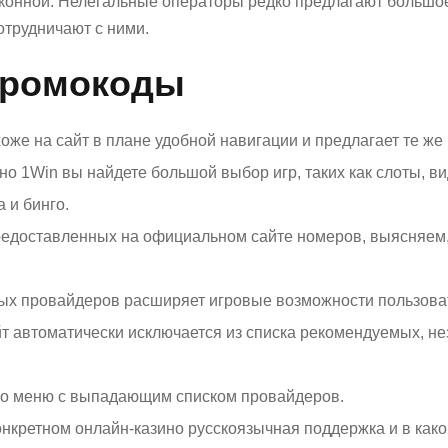
аконной. Нелегальные операторы редко предлагают большо
отрудничают с ними.
промокоды
же на сайт в плане удобной навигации и предлагает те же
о 1Win вы найдете большой выбор игр, таких как слоты, в
а и бинго.
едоставленных на официальном сайте номеров, выясняем, 
ых провайдеров расширяет игровые возможности пользова
йт автоматически исключается из списка рекомендуемых, не
о меню с выпадающим списком провайдеров.
онкретном онлайн-казино русскоязычная поддержка и в как