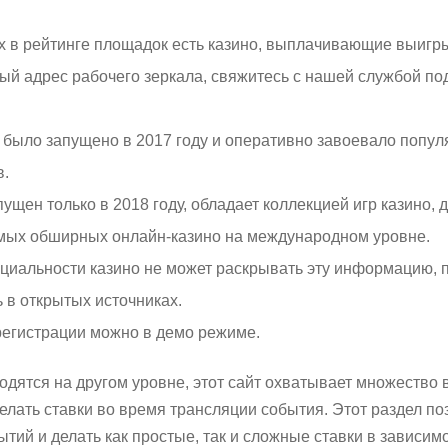
 в рейтинге площадок есть казино, выплачивающие выигр
ный адрес рабочего зеркала, свяжитесь с нашей службой п
 было запущено в 2017 году и оперативно завоевало попул
в.
ущен только в 2018 году, обладает коллекцией игр казино, 
амых обширных онлайн-казино на международном уровне.
циальности казино не может раскрывать эту информацию, п
 в открытых источниках.
регистрации можно в демо режиме.
ходятся на другом уровне, этот сайт охватывает множество 
делать ставки во время трансляции события. Этот раздел по
ытий и делать как простые, так и сложные ставки в зависим