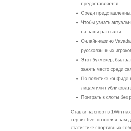
предоставляется.
Среди представленных
Чтобы узнать актуаль
на наши рассылки.
Онлайн-казино Vavada
русскоязычных игроко
Этот букмекер, был зап
занять место среди с
По политике конфиден
лицам или публиковать
Поиграть в слоты без 
Ставки на спорт в 1Win на
сервис live, позволяя вам 
статистике спортивных соб