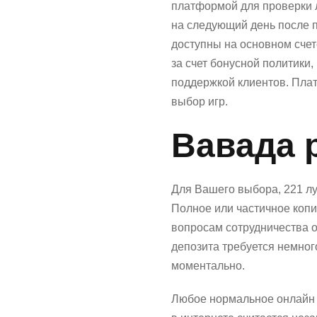
платформой для проверки л
на следующий день после п
доступны на основном счет
за счет бонусной политики
поддержкой клиентов. Пла
выбор игр.
Вавада 
Для Вашего выбора, 221 лу
Полное или частичное коп
вопросам сотрудничества о
депозита требуется немно
моментально.
Любое нормальное онлайн 