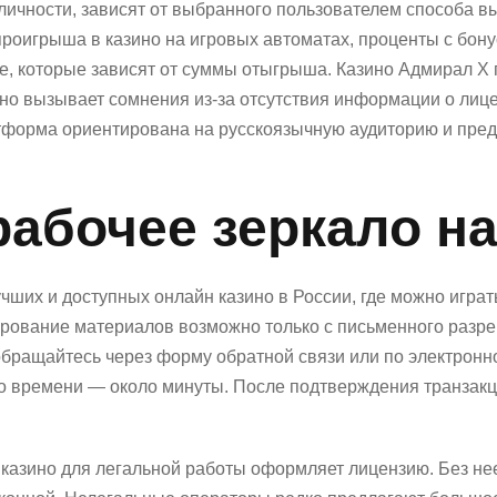
ичности, зависят от выбранного пользователем способа вы
роигрыша в казино на игровых автоматах, проценты с бонус
е, которые зависят от суммы отыгрыша. Казино Адмирал Х
, но вызывает сомнения из-за отсутствия информации о лиц
тформа ориентирована на русскоязычную аудиторию и пред
рабочее зеркало на
чших и доступных онлайн казино в России, где можно играт
ирование материалов возможно только с письменного разр
бращайтесь через форму обратной связи или по электронн
го времени — около минуты. После подтверждения транзакц
казино для легальной работы оформляет лицензию. Без нее