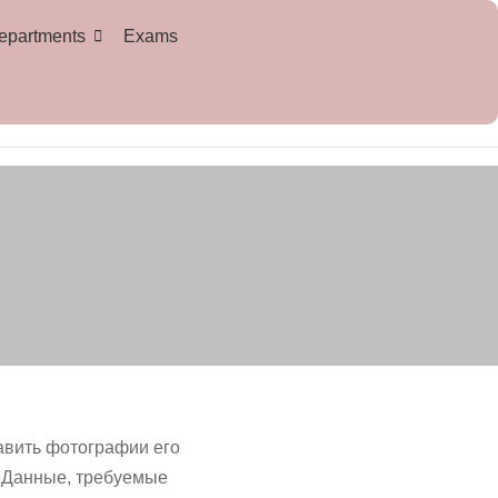
epartments
Exams
авить фотографии его
. Данные, требуемые