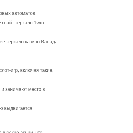
ровых автоматов.
з сайт зеркало 1win.
е зеркало казино Вавада.
лот-игр, включая такие,
 и занимают место в
ую выдвигается
ические акции, что