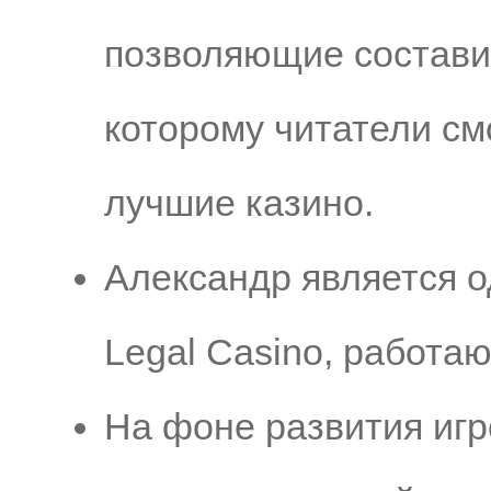
позволяющие составит
которому читатели см
лучшие казино.
Александр является о
Legal Casino, работа
На фоне развития игр