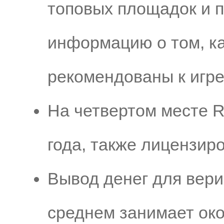
топовых площадок и п
информацию о том, к
рекомендованы к игре
На четвертом месте 
года, также лицензир
Вывод денег для вер
среднем занимает око