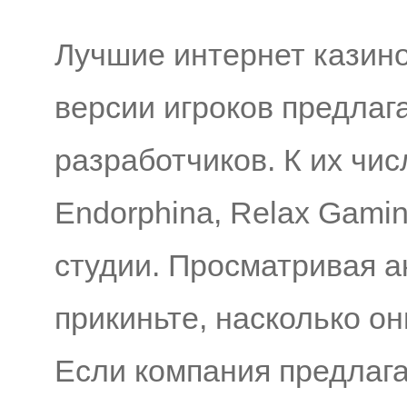
Лучшие интернет казино
версии игроков предлаг
разработчиков. К их чис
Endorphina, Relax Gamin
студии. Просматривая а
прикиньте, насколько он
Если компания предлага