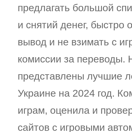
предлагать большой спи
и снятий денег, быстро
вывод и не взимать с и
комиссии за переводы. 
представлены лучшие л
Украине на 2024 год. К
играм, оценила и пров
сайтов с игровыми авто