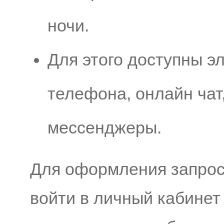
ночи.
Для этого доступны э
телефона, онлайн чат
мессенджеры.
Для оформления запрос
войти в личный кабинет