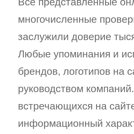
Все представленные он
многочисленные провер
заслужили доверие тыся
Любые упоминания и ис
брендов, логотипов на с
руководством компаний.
встречающихся на сайте
информационный характе