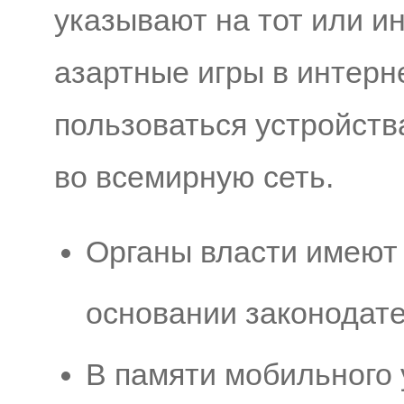
указывают на тот или и
азартные игры в интерн
пользоваться устройст
во всемирную сеть.
Органы власти имеют 
основании законодате
В памяти мобильного 