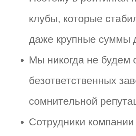
клубы, которые стаби
даже крупные суммы д
Мы никогда не будем 
безответственных зав
сомнительной репута
Сотрудники компании