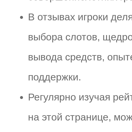
В отзывах игроки дел
выбора слотов, щедро
вывода средств, опыт
поддержки.
Регулярно изучая рей
на этой странице, мо