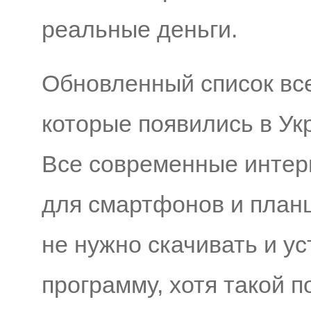
реальные деньги.
Обновленный список все
которые появились в Укр
Все современные интер
для смартфонов и план
не нужно скачивать и у
программу, хотя такой 