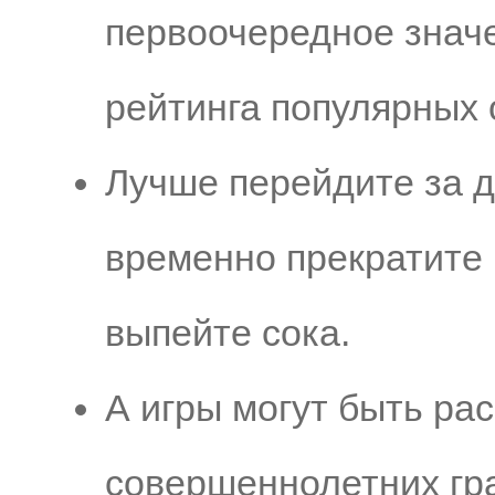
первоочередное значе
рейтинга популярных 
Лучше перейдите за д
временно прекратите 
выпейте сока.
А игры могут быть ра
совершеннолетних гр