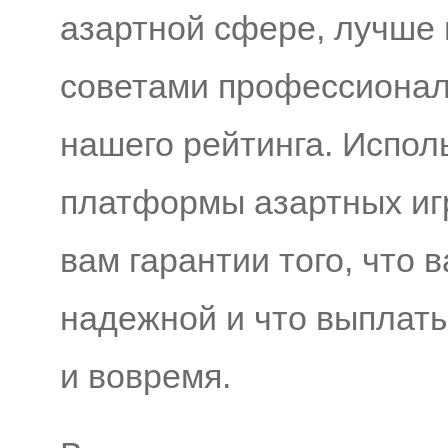
азартной сфере, лучше 
советами профессионало
нашего рейтинга. Испол
платформы азартных игр
вам гарантии того, что 
надежной и что выплаты
и вовремя.