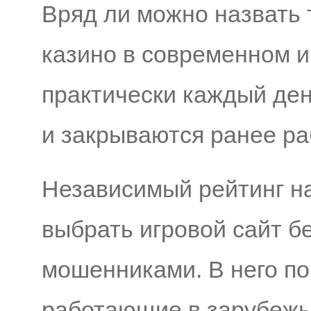
Вряд ли можно назвать 
казино в современном и
практически каждый де
и закрываются ранее р
Независимый рейтинг на
выбрать игровой сайт бе
мошенниками. В него по
работающие в зарубежь