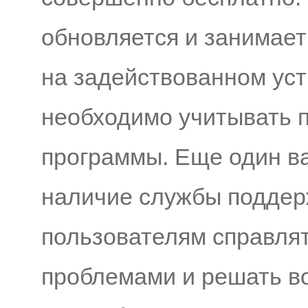
обновляется и занимае
на задействованном ус
необходимо учитывать 
программы. Еще один в
наличие службы поддерж
пользователям справлят
проблемами и решать в