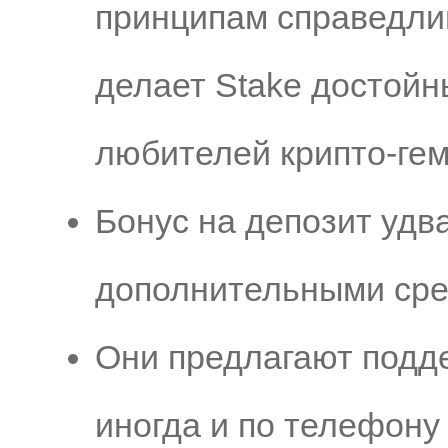
принципам справедли
делает Stake достой
любителей крипто-гем
Бонус на депозит удв
дополнительными сре
Они предлагают подде
иногда и по телефону 