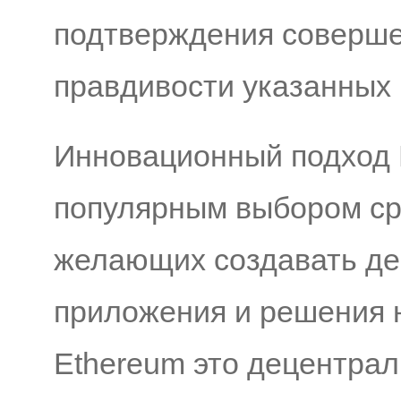
подтверждения соверше
правдивости указанных 
Инновационный подход 
популярным выбором ср
желающих создавать д
приложения и решения н
Ethereum это децентра