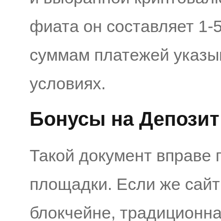
фиата он составляет 1-
суммам платежей указы
условиях.
Бонусы на Депозит
Такой документ вправе 
площадки. Если же сайт
блокчейне, традиционна