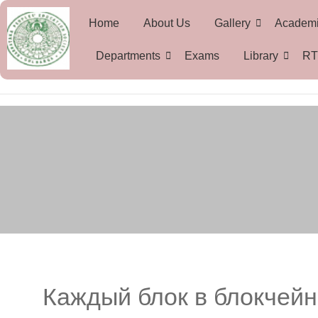
Home
About Us
Gallery
Academ
Departments
Exams
Library
RT
Каждый блок в блокчейн