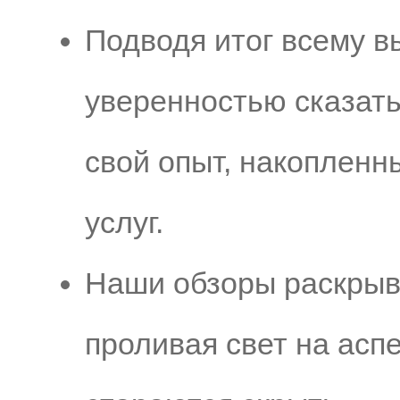
Подводя итог всему в
уверенностью сказать,
свой опыт, накопленн
услуг.
Наши обзоры раскрыва
проливая свет на асп