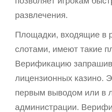
позволяет игрокам быс
развлечения.
Площадки, входящие в р
слотами, имеют такие п
Верификацию запрашив
лицензионных казино. Э
первым выводом или в 
администрации. Верифи