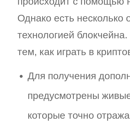
происходит с помощью 
Однако есть несколько 
технологией блокчейна.
тем, как играть в крипт
Для получения допол
предусмотрены живые 
которые точно отраж