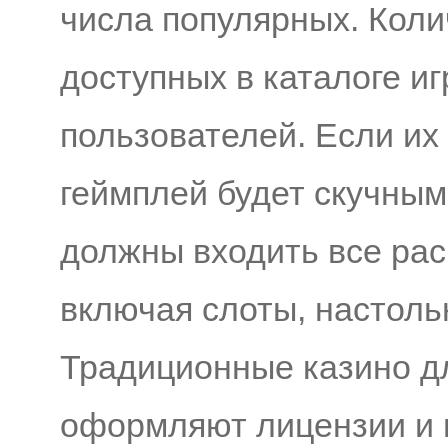
числа популярных. Коли
доступных в каталоге и
пользователей. Если их
геймплей будет скучным
должны входить все рас
включая слоты, настоль
Традиционные казино д
оформляют лицензии и 