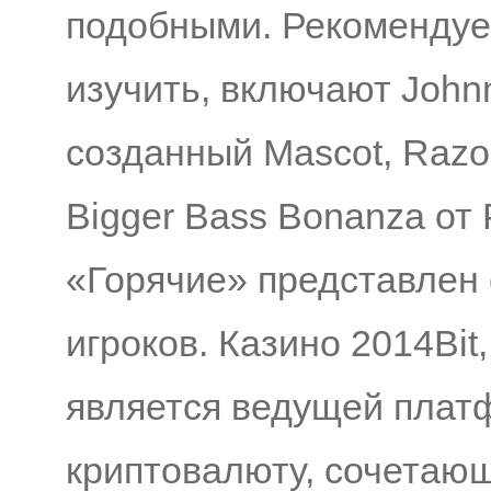
подобными. Рекомендуе
изучить, включают Johnn
созданный Mascot, Razo
Bigger Bass Bonanza от 
«Горячие» представлен 
игроков. Казино 2014Bit,
является ведущей плат
криптовалюту, сочетаю