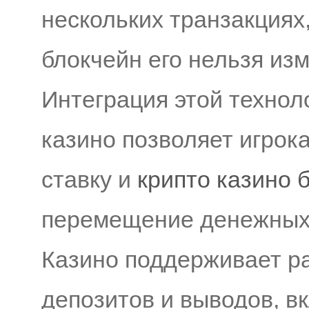
нескольких транзакциях
блокчейн его нельзя из
Интеграция этой технол
казино позволяет игрок
ставку и
крипто казино 
перемещение денежных 
Казино поддерживает р
депозитов и выводов, вк