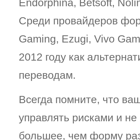
Endorphina, Betsoft, Noli
Среди провайдеров форм
Gaming, Ezugi, Vivo Ga
2012 году как альтерн
переводам.
Всегда помните, что ва
управлять рисками и не 
большее, чем форму раз