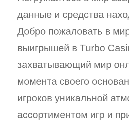
данные и средства нахо
Добро пожаловать в мир
выигрышей в Turbo Casi
захватывающий мир онл
момента своего основан
игроков уникальной ат
ассортиментом игр и п