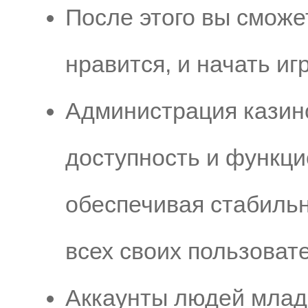
После этого вы сможе
нравится, и начать иг
Администрация казин
доступность и функци
обеспечивая стабильн
всех своих пользоват
Аккаунты людей млад