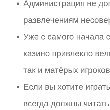
Администрация не доп
развлечениям несове
Уже с самого начала 
казино привлекло вел
так и матёрых игроков
Если вы хотите играт
всегда должны читать