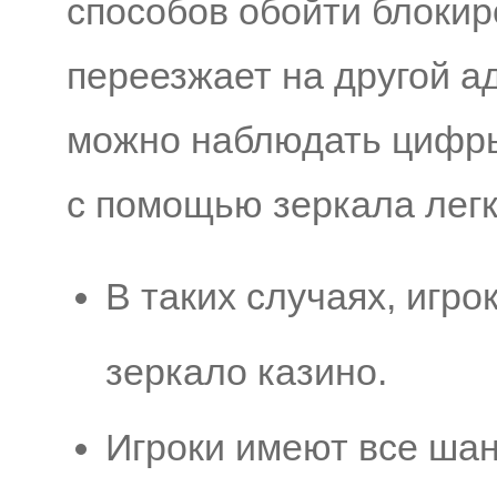
способов обойти блокир
переезжает на другой а
можно наблюдать цифры 
с помощью зеркала легк
В таких случаях, игр
зеркало казино.
Игроки имеют все ша