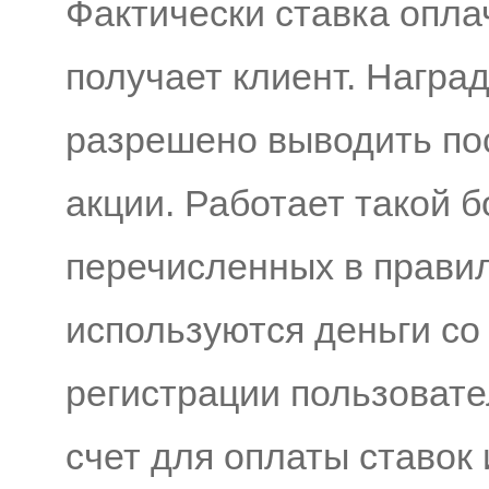
Фактически ставка опла
получает клиент. Награ
разрешено выводить по
акции. Работает такой б
перечисленных в правил
используются деньги со
регистрации пользоват
счет для оплаты ставок