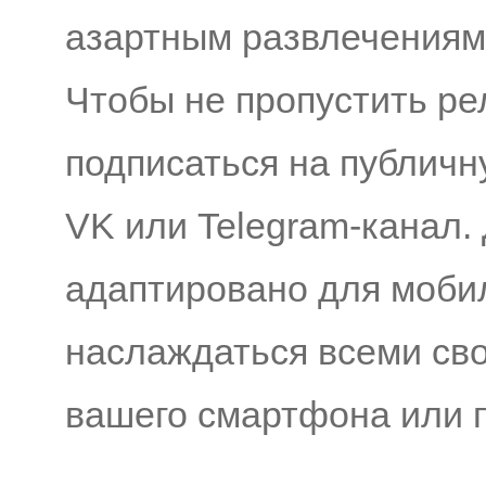
азартным развлечениям
Чтобы не пропустить ре
подписаться на публичн
VK или Telegram-канал.
адаптировано для мобил
наслаждаться всеми св
вашего смартфона или 