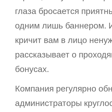
глаза бросается приятн
одним лишь баннером. И
кричит вам в лицо нену
рассказывает о проходя
бонусах.
Компания регулярно обн
администраторы круглос