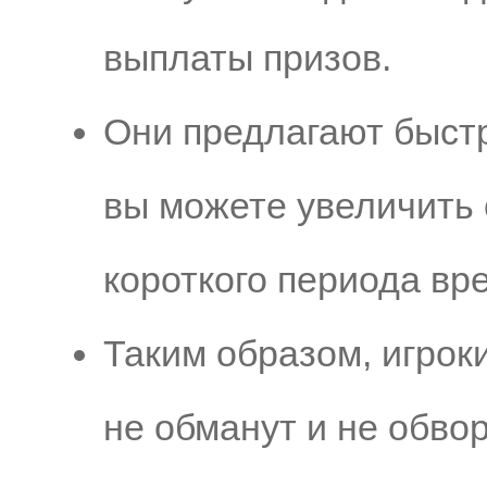
выплаты призов.
Они предлагают быстр
вы можете увеличить 
короткого периода вр
Таким образом, игроки
не обманут и не обвор