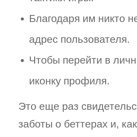
Благодаря им никто н
адрес пользователя.
Чтобы перейти в личн
иконку профиля.
Это еще раз свидетельс
заботы о беттерах и, ка