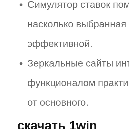
Симулятор ставок пом
насколько выбранная 
эффективной.
Зеркальные сайты ин
функционалом практи
от основного.
скачать 1win