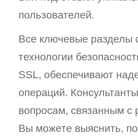
пользователей.
Все ключевые разделы 
технологии безопасност
SSL, обеспечивают над
операций. Консультант
вопросам, связанным с 
Вы можете выяснить, поч