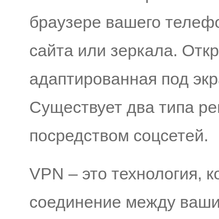
браузере вашего телеф
сайта или зеркала. Откр
адаптированная под экр
Существует два типа ре
посредством соцсетей.
VPN – это технология, 
соединение между ваши