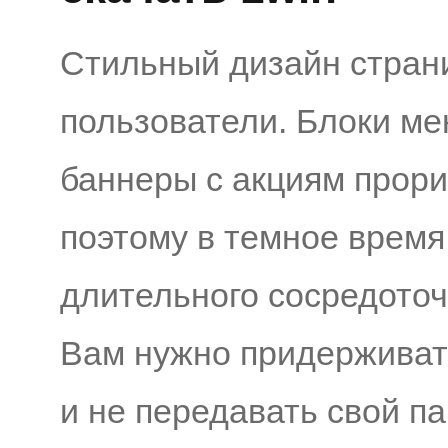
Стильный дизайн стран
пользователи. Блоки м
баннеры с акциям прор
поэтому в темное время 
длительного сосредоточ
Вам нужно придерживат
и не передавать свой п