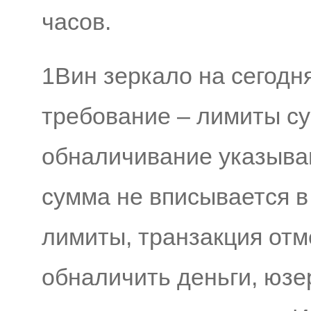
часов.
1Вин зеркало на сегодн
требование – лимиты су
обналичивание указываю
сумма не вписывается в
лимиты, транзакция отме
обналичить деньги, юзе