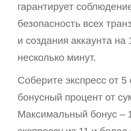
гарантирует соблюдение
безопасность всех тран
и создания аккаунта на 
несколько минут.
Соберите экспресс от 5
бонусный процент от с
Максимальный бонус – 