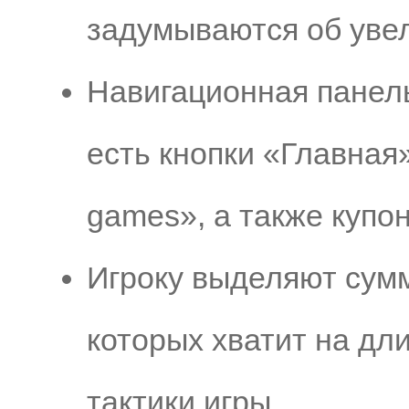
задумываются об уве
Навигационная панель
есть кнопки «Главная»
games», а также купон
Игроку выделяют сумм
которых хватит на дл
тактики игры.