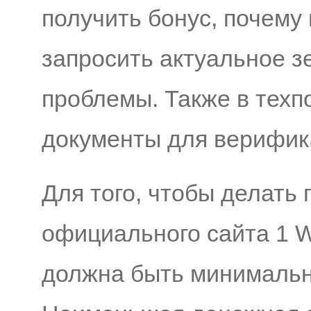
получить бонус, почему 
запросить актуальное з
проблемы. Также в техп
документы для верифик
Для того, чтобы делать 
официального сайта 1 Wi
должна быть минимальн