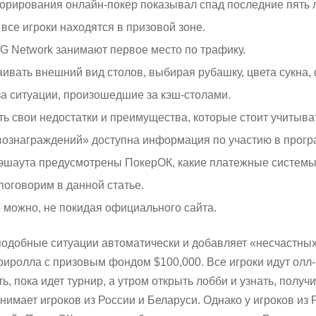
норирования онлайн-покер показывал спад последние пять л
се игроки находятся в призовой зоне.
G Network занимают первое место по трафику.
ивать внешний вид столов, выбирая рубашку, цвета сукна, 
за ситуации, произошедшие за кэш-столами.
ть свои недостатки и преимущества, которые стоит учитыва
вознаграждений» доступна информация по участию в прогр
 кэшаута предусмотрены ПокерОК, какие платежные системы
 поговорим в данной статье.
но можно, не покидая официального сайта.
одобные ситуации автоматически и добавляет «несчастных
иролла с призовым фондом $100,000. Все игроки идут олл-
ь, пока идет турнир, а утром открыть лобби и узнать, получ
нимает игроков из России и Беларуси. Однако у игроков из