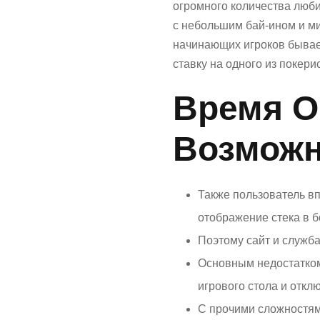
огромного количества люби
с небольшим бай-ином и ми
начинающих игроков бывает
ставку на одного из покери
Время О
Возмож
Также пользователь вп
отображение стека в 
Поэтому сайт и служб
Основным недостатком
игрового стола и откл
С прочими сложностям