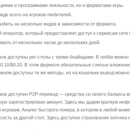
кциями и программами лояльности, но и форматами игры.
жде всего на игроков-любителей.
збить на несколько видов в зависимости от формата.
 оператор, который предоставляет доступ к сервисам сети
мать от нескольких часов до нескольких дней.
ли доступны рег-столы с тремя блайндами. В лобби можно 
/$0.10/$0.20. В этом формате обязательные слепые вложения
овном доступны те же методы, но на кошельки вывод можно 
оков доступен P2P-перевод — средства со своего баланса 
орую зарегистрирован аккаунт. Здесь мы дадим краткую ин
м игрокам. Аналог быстрого покера, в котором в любой мо
сесть за другой стол. Здесь доступно страхование олл-ина 