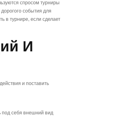
льзуются спросом турниры
 дорогого события для
ь в турнире, если сделает
ий И
 действия и поставить
ь под себя внешний вид