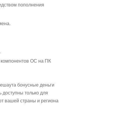
едством пополнения
мена.
.
и компонентов ОС на ПК
 кешаута бонусные деньги
ь доступны только для
от вашей страны и региона