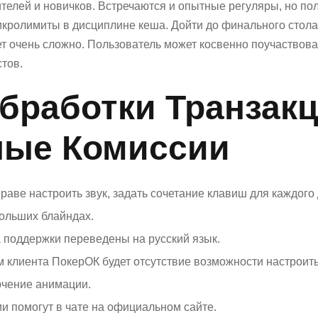
телей и новичков. Встречаются и опытные регуляры, но по
кролимиты в дисциплине кеша. Дойти до финального стола
 очень сложно. Пользователь может косвенно поучаствоват
стов.
бработки Транзакц
ные Комиссии
раве настроить звук, задать сочетание клавиш для каждого
больших блайндах.
а поддержки переведены на русский язык.
 клиента ПокерОК будет отсутствие возможности настроит
ючение анимации.
и помогут в чате на официальном сайте.