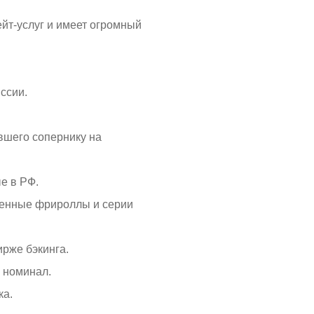
йт-услуг и имеет огромный
ссии.
вшего сопернику на
е в РФ.
сленные фрироллы и серии
ирже бэкинга.
ь номинал.
ка.