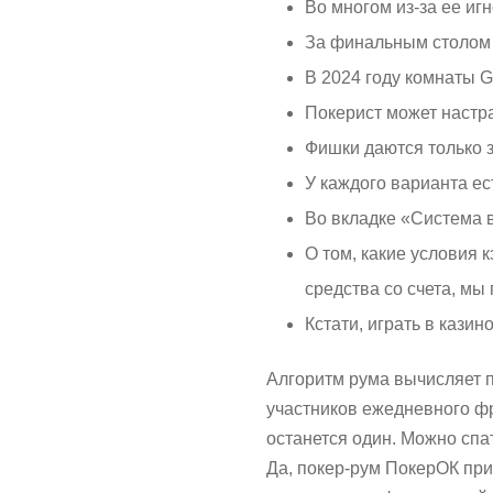
Во многом из-за ее иг
За финальным столом в
В 2024 году комнаты G
Покерист может настра
Фишки даются только 
У каждого варианта ес
Во вкладке «Система 
О том, какие условия
средства со счета, мы
Кстати, играть в кази
Алгоритм рума вычисляет п
участников ежедневного фр
останется один. Можно спат
Да, покер-рум ПокерОК при