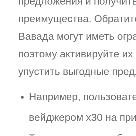
предложения и получит
преимущества. Обратит
Вавада могут иметь огр
поэтому активируйте их
упустить выгодные пре
Например, пользовате
вейджером х30 на при