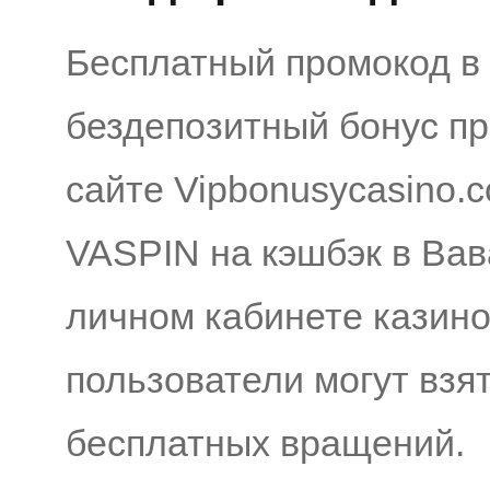
Бесплатный промокод в 
бездепозитный бонус пр
сайте Vipbonusycasino.
VASPIN на кэшбэк в Вав
личном кабинете казино
пользователи могут взя
бесплатных вращений.