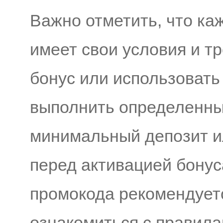
Важно отметить, что к
имеет свои условия и т
бонус или использовать
выполнить определенные
минимальный депозит и
перед активацией бону
промокода рекомендует
ознакомиться с правила