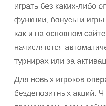
играть без каких-либо о
функции, бонусы и игры 
как и на основном сайт
начисляются автоматиче
турнирах или за актива
Для новых игроков опер
бездепозитных акций. Ч