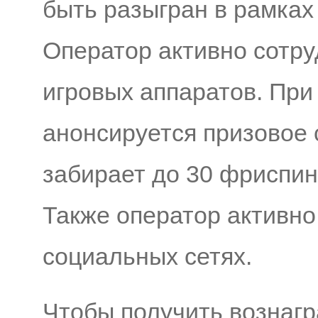
быть разыгран в рамках
Оператор активно сотру
игровых аппаратов. При 
анонсируется призовое 
забирает до 30 фриспи
Также оператор активно
социальных сетях.
Чтобы получить вознагр