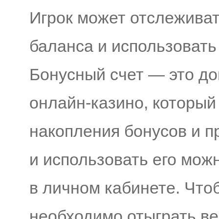
Игрок может отслеживат
баланса и использовать
Бонусный счет — это д
онлайн-казино, который
накопления бонусов и п
и использовать его мож
в личном кабинете. Что
необходимо отыграть ве