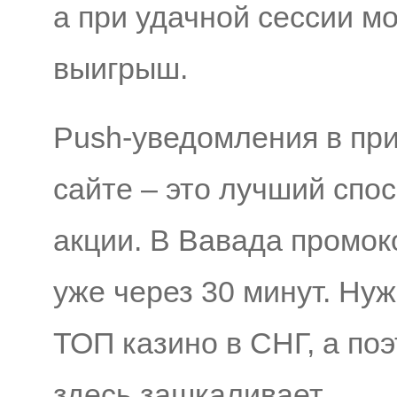
а при удачной сессии м
выигрыш.
Push-уведомления в пр
сайте – это лучший спо
акции. В Вавада промок
уже через 30 минут. Нуж
ТОП казино в СНГ, а по
здесь зашкаливает.