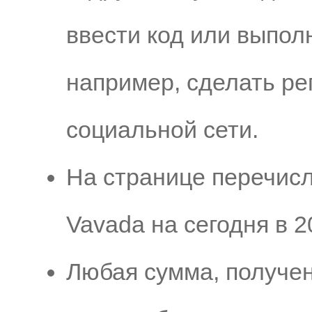
ввести код или выпол
например, сделать ре
социальной сети.
На странице перечис
Vavada на сегодня в 2
Любая сумма, получе