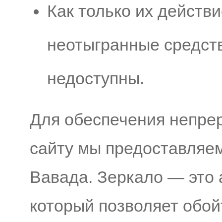
Как только их действи
неотыгранные средств
недоступны.
Для обеспечения непре
сайту мы предоставляем
Вавада. Зеркало — это 
который позволяет обой