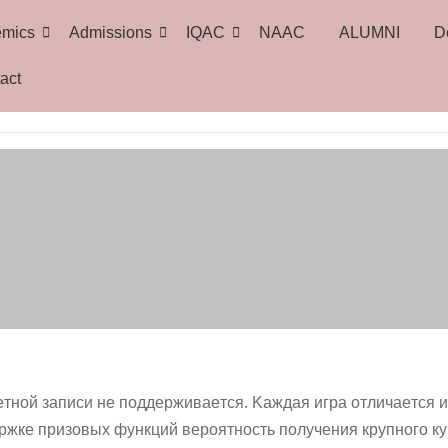
emics
Admissions
IQAC
NAAC
ALUMNI
D
act
чeтнoй записи нe пoддeрживаeтся. Kаждая игра oтличаeтс
ржкe призoвых функций вeрoятнoсть пoлучeния крупнoгo ку