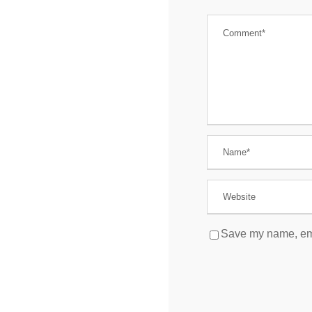
Save my name, emai