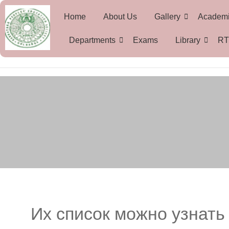
Home
About Us
Gallery
Academ
Departments
Exams
Library
RT
Их список можно узнат