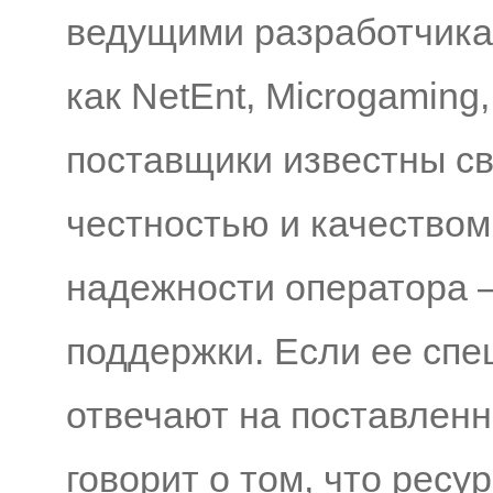
ведущими разработчикам
как NetEnt, Microgaming,
поставщики известны с
честностью и качеством
надежности оператора 
поддержки. Если ее спе
отвечают на поставленн
говорит о том, что рес