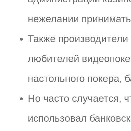
нежелании принимать
Также производители
любителей видеопокер
настольного покера, б
Но часто случается, ч
использовал банковск