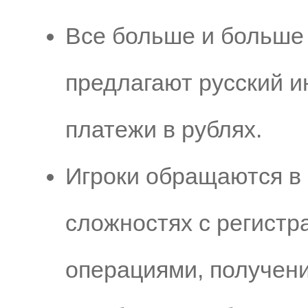
Все больше и больш
предлагают русский 
платежи в рублях.
Игроки обращаются в
сложностях с регист
операциями, получени