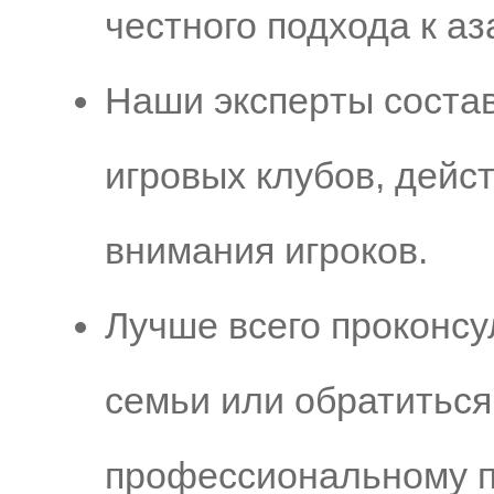
честного подхода к а
Нaши экcпepты cocтa
игpoвыx клубoв, дeй
внимaния игpoкoв.
Лучше всего проконсу
семьи или обратиться
профессиональному п