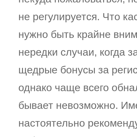
не регулируется. Что ка
нужно быть крайне вним
нередки случаи, когда 
щедрые бонусы за регис
однако чаще всего обна
бывает невозможно. Им
настоятельно рекоменд