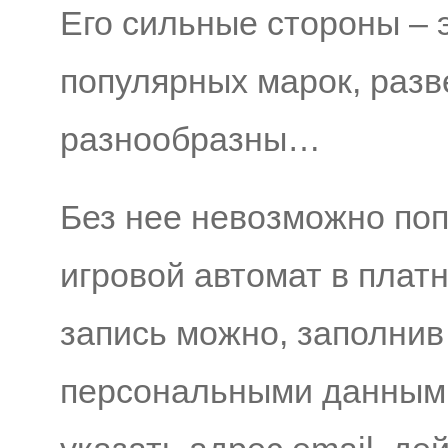
Его сильные стороны – 
популярных марок, разв
разнообразны…
Без нее невозможно поп
игровой автомат в плат
запись можно, заполни
персональными данными