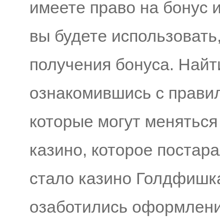
имеете право на бонус 
вы будете использовать,
получения бонуса. Най
ознакомившись с правил
которые могут меняться
казино, которое постар
стало казино Голдфишк
озаботились оформлени