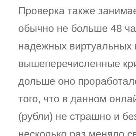
Проверка также занима
обычно не больше 48 ча
надежных виртуальных 
вышеперечисленные кри
дольше оно проработал
того, что в данном онла
(рубли) не страшно и бе
несколько раз меняло с