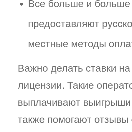
Все больше и больше
предоставляют русск
местные методы оплат
Важно делать ставки на
лицензии. Такие операт
выплачивают выигрыши.
также помогают отзывы 