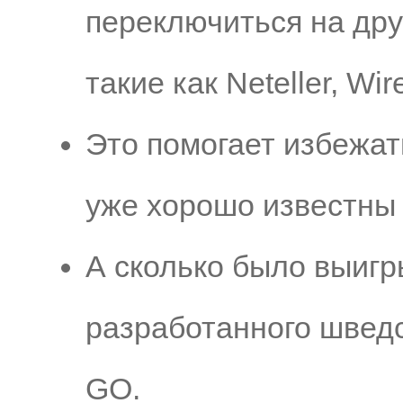
переключиться на дру
такие как Neteller, Wire
Это помогает избежат
уже хорошо известны 
А сколько было выигры
разработанного шведс
GO.