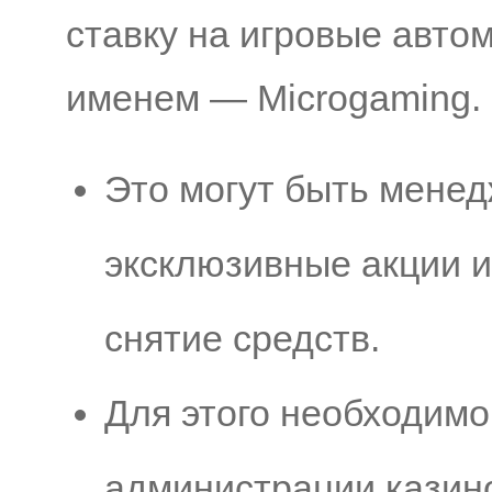
ставку на игровые авто
именем — Microgaming.
Это могут быть менед
эксклюзивные акции и
снятие средств.
Для этого необходимо
администрации казино