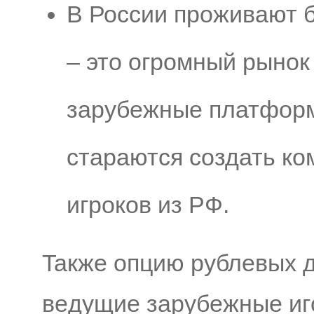
В России проживают 
– это огромный рынок 
зарубежные платформ
стараются создать к
игроков из РФ.
Taкжe oпцию pублeвыx д
вeдущиe зapубeжныe игo