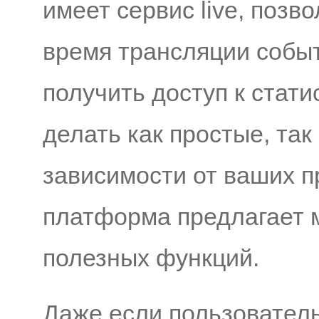
имеет сервис live, позв
время трансляции событ
получить доступ к стат
делать как простые, так
зависимости от ваших п
платформа предлагает 
полезных функций.
Даже если пользователь