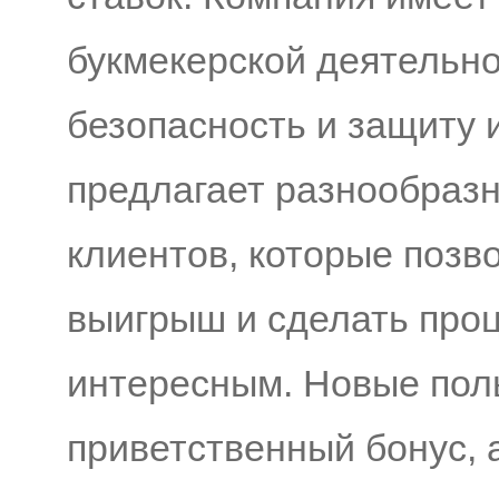
букмекерской деятельно
безопасность и защиту 
предлагает разнообразн
клиентов, которые позв
выигрыш и сделать проц
интересным. Новые поль
приветственный бонус, 