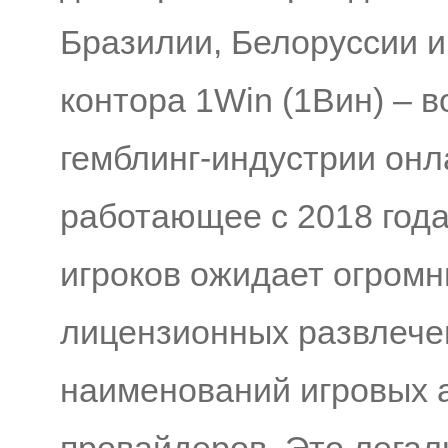
Бразилии, Белоруссии и
контора 1Win (1Вин) – в
гемблинг-индустрии онл
работающее с 2018 года
игроков ожидает огром
лицензионных развлечен
наименований игровых 