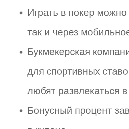
Играть в покер можно 
так и через мобильно
Букмекерская компани
для спортивных ставок
любят развлекаться в
Бонусный процент зав