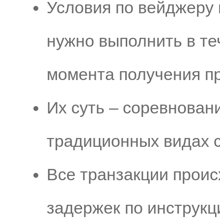
Условия по вейджеру
нужно выполнить в те
момента получения пр
Их суть – соревнован
традиционных видах с
Все транзакции проис
задержек по инструкц