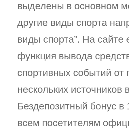
выделены в основном ме
другие виды спорта нап
виды спорта”. На сайте 
функция вывода средств
спортивных событий от 
нескольких источников в
Бездепозитный бонус в 
всем посетителям офици