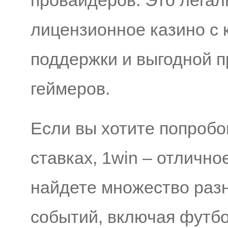
провайдеров. Это легал
лицензионное казино с 
поддержки и выгодной 
геймеров.
Если вы хотите попробо
ставках, 1win – отлично
найдете множество раз
событий, включая футбол