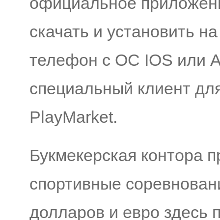
официальное приложени
скачать и установить н
телефон с ОС IOS или A
специальный клиент дл
PlayMarket.
Букмекерская контора п
спортивные соревновани
долларов и евро здесь