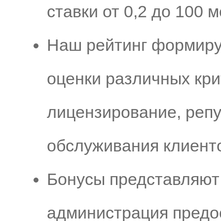
ставки от 0,2 до 100 
Наш рейтинг формиру
оценки различных кри
лицензирование, репу
обслуживания клиенто
Бонусы‏ ‎представляют ‎собой‏ ‎поощрения, ‎которые‏
‎администрация‏ ‎предоставляет ‎игрокам.‏ ‎Их ‎виды ‎и