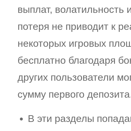
выплат, волатильность 
потеря не приводит к р
некоторых игровых пло
бесплатно благодаря бо
других пользователи мог
сумму первого депозита
В эти разделы попадаю