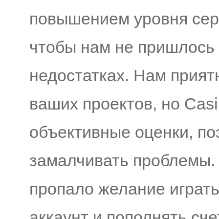
повышением уровня серв
чтобы нам не пришлось 
недостатках. Нам прият
ваших проектов, но Cas
объективные оценки, по
замалчивать проблемы. 
пропало желание играть
аккаунт и пополнять сче