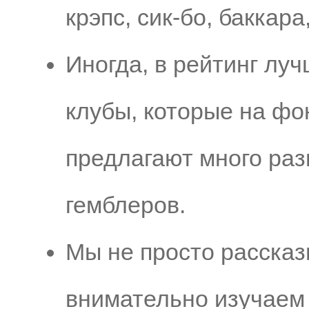
крэпс, сик-бо, баккара
Иногда, в рейтинг лу
клубы, которые на фо
предлагают много ра
гемблеров.
Мы не просто рассказ
внимательно изучаем