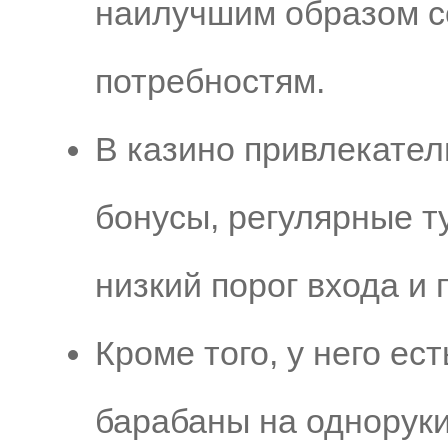
наилучшим образом с
потребностям.
В казино привлекате
бонусы, регулярные т
низкий порог входа и
Кроме того, у него ес
барабаны на одноруки