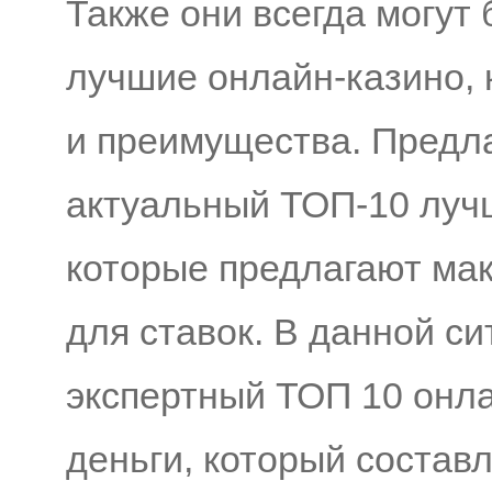
Также они всегда могут 
лучшие онлайн-казино, 
и преимущества. Предл
актуальный ТОП-10 лучш
которые предлагают ма
для ставок. В данной с
экспертный ТОП 10 oнл
дeньги, который состав