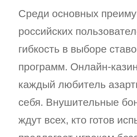
Среди основных преиму
российских пользователе
гибкость в выборе став
программ. Онлайн-казин
каждый любитель азартн
себя. Внушительные бо
ждут всех, кто готов ис