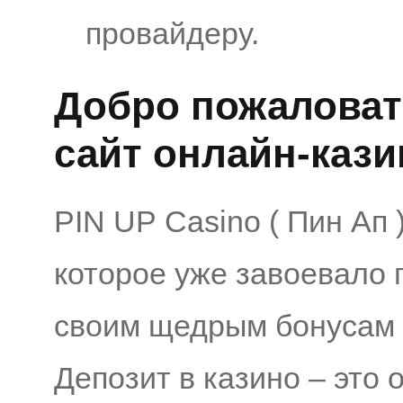
провайдеру.
Добро ‎пожаловать ‎на‏ ‎офици
‎сайт‏ ‎онлайн-к
PIN‏ ‎UP Casino ‎( ‎Пин ‎Ап ‎)‏ ‎—‏ ‎Это ‎новое‏ ‎онлайн ‎казино,‏
‎которое ‎уже ‎завоевало 
‎своим‏ ‎щедрым‏ ‎бонусам ‎и‏ ‎широкому ‎выбору‏ ‎игр.
Депозит в казино – это 