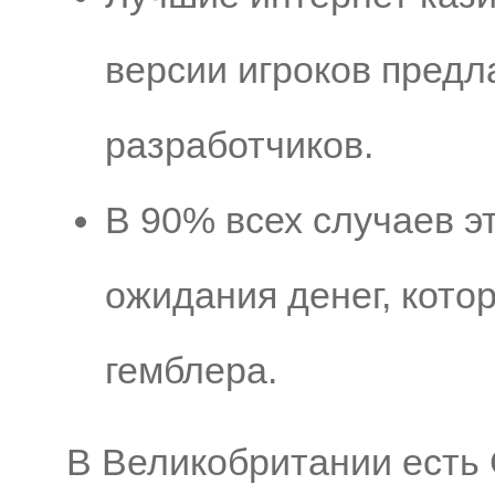
версии игроков предл
разработчиков.
В 90% всех случаев э
ожидания денег, кото
гемблера.
В Великобритании есть 