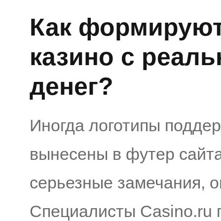
Как формируют
казино с реал
денег?
Иногда логотипы подде
вынесены в футер сайта.
серьезные замечания, он
Специалисты Casino.ru 