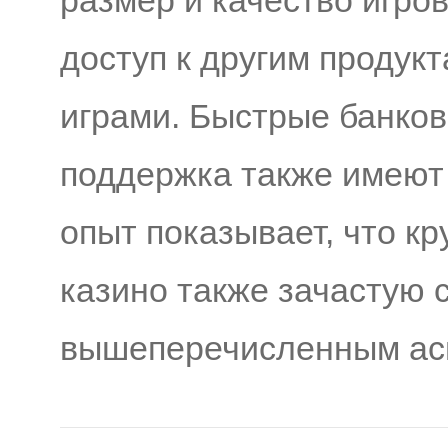
размер и качество игро
доступ к другим продук
играми. Быстрые банков
поддержка также имею
опыт показывает, что к
казино также зачастую 
вышеперечисленным ас