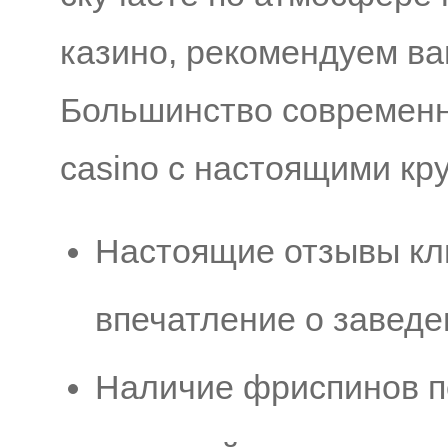
казино, рекомендуем ва
Большинство современны
casino с настоящими кру
Настоящие отзывы кл
впечатление о заведе
Наличие фриспинов 