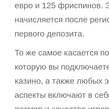
евро и 125 фриспинов. 
начисляется после реги
первого депозита.
То же самое касается по
которую вы подключаете
казино, а также любых 
аспекты включают в себ