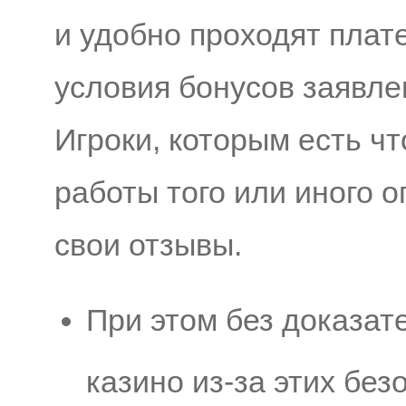
и удобно проходят плат
условия бонусов заявле
Игроки, которым есть чт
работы того или иного о
свои отзывы.
При этом без доказат
казино из-за этих бе