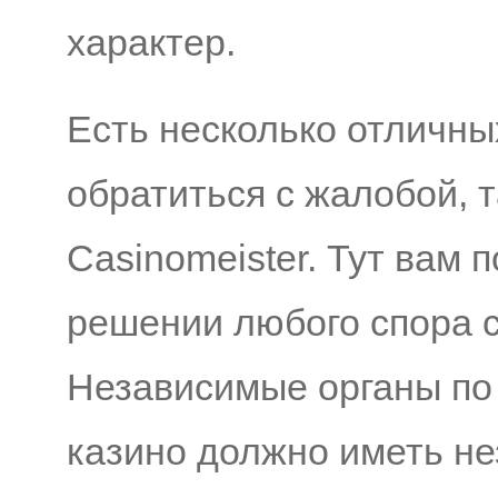
характер.
Есть несколько отличны
обратиться с жалобой, т
Casinomeister. Тут вам 
решении любого спора с
Независимые органы по
казино должно иметь н