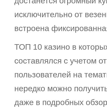
достанется огромный ку
исключительно от везен
встроена фиксированна
ТОП 10 казино в которых
составлялся с учетом о
пользователей на темат
нередко можно получит
даже в подробных обзор