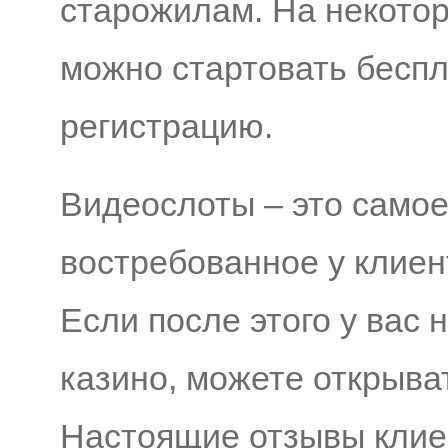
старожилам. На некото
можно стартовать беспл
регистрацию.
Видеослоты – это самое
востребованное у клиен
Если после этого у вас 
казино, можете открыват
Настоящие отзывы клие