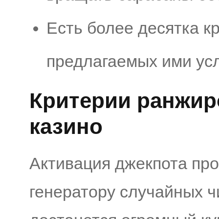
Есть более десятка к
предлагаемых ими ус
Критерии ранжир
казино
Активация джекпота про
генератору случайных ч