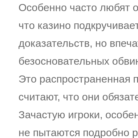
Особенно часто любят о
что казино подкручивает
доказательств, но впеча
безосновательных обви
Это распространенная п
считают, что они обяза
Зачастую игроки, особе
не пытаются подробно р