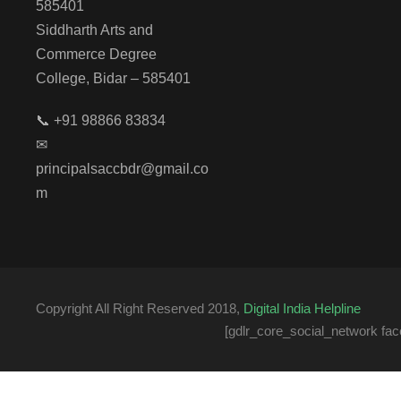
585401
Siddharth Arts and
Commerce Degree
College, Bidar – 585401
📞 +91 98866 83834
✉
principalsaccbdr@gmail.co
m
Copyright All Right Reserved 2018,
Digital India Helpline
[gdlr_core_social_network fac