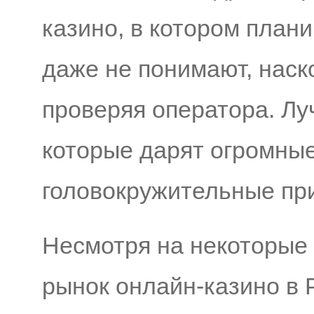
казино, в котором плани
даже не понимают, наско
проверяя оператора. Лу
которые дарят огромны
головокружительные пр
Несмотря на некоторые
рынок онлайн-казино в 