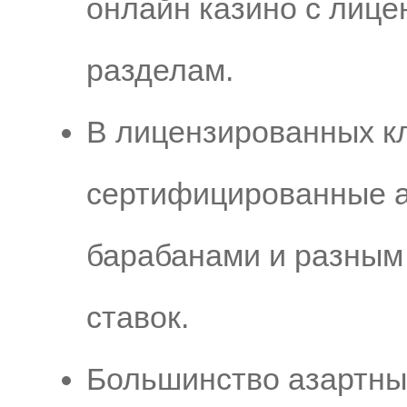
онлайн казино с лице
разделам.
В лицензированных кл
сертифицированные 
барабанами и разным
ставок.
Большинство азартны