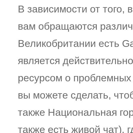
В зависимости от того, в
вам обращаются различ
Великобритании есть Ga
является действитель
ресурсом о проблемных 
вы можете сделать, что
также Национальная гор
также есть живой чат), 