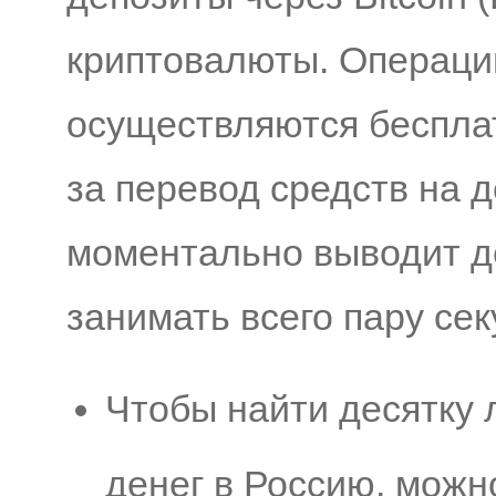
криптовалюты. Операци
осуществляются бесплат
за перевод средств на д
моментально выводит де
занимать всего пару сек
Чтобы найти десятку 
денег в Россию, можн