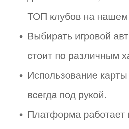
ТОП клубов на нашем 
Выбирать игровой ав
стоит по различным х
Использование карты 
всегда под рукой.
Платформа работает н