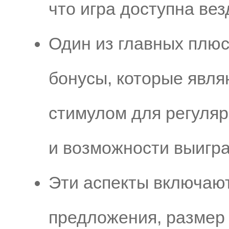
что игра доступна вез
Один из главных плюс
бонусы, которые явл
стимулом для регуляр
и возможности выигра
Эти аспекты включают
предложения, размер 