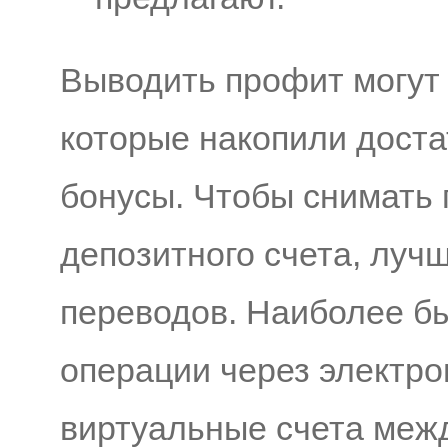
Выводить профит могут 
которые накопили доста
бонусы. Чтобы снимать 
депозитного счета, луч
переводов. Наиболее б
операции через электро
виртуальные счета меж