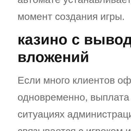
момент создания игры.
казино с вывод
вложений
Если много клиентов о
одновременно, выплата 
ситуациях администрац