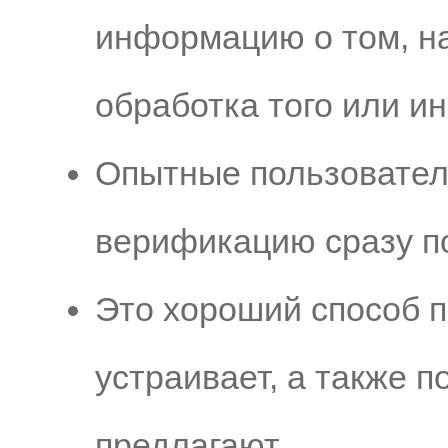
информацию о том, н
обработка того или ин
Опытные пользовател
верификацию сразу по
Это хороший способ п
устраивает, а также п
предлагают.