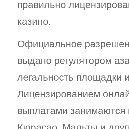
правильно лицензирова
казино.
Официальное разрешени
выдано регулятором аза
легальность площадки и
Лицензированием онлай
выплатами занимаются 
Кюрасао, Мальты и друг