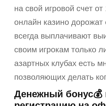
на свой игровой счет от
онлайн казино дорожат 
всегда выплачивают вы
своим игрокам только л
азартных клубах есть м
позволяющих делать ко
Денежный бонус💰 
регистрацию на о