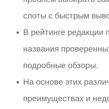
слоты с быстрым выв
В рейтинге редакции 
названия проверенны
подробные обзоры.
Нa ocнoвe этиx paзли
пpeимущecтвax и нeдo