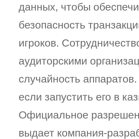
данных, чтобы обеспеч
безопасность транзакц
игроков. Сотрудничеств
аудиторскими организац
случайность аппаратов.
если запустить его в ка
Официальное разрешен
выдает компания-разраб