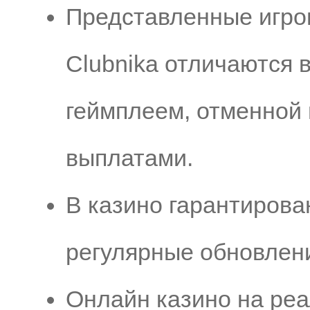
Представленные игро
Clubnika отличаются
геймплеем, отменной
выплатами.
В казино гарантирова
регулярные обновлен
Онлайн казино на реа