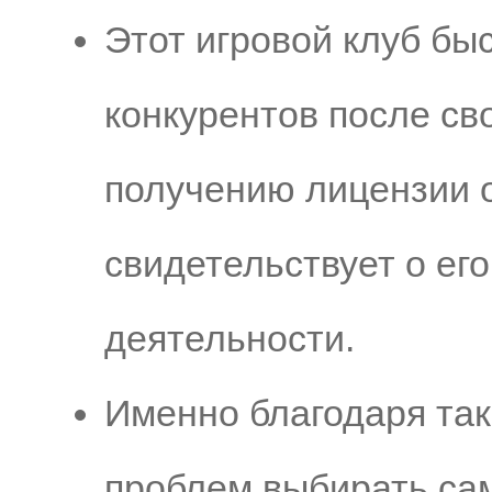
Этот игровой клуб бы
конкурентов после св
получению лицензии о
свидетельствует о его
деятельности.
Именно благодаря та
проблем выбирать са