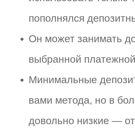
пополнялся депозитны
Он может занимать до
выбранной платежной
Минимальные депозит
вами метода, но в бо
довольно низкие — от