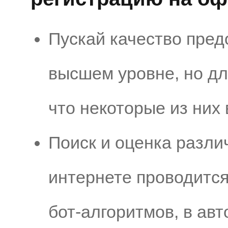
Пускай качество пред
высшем уровне, но дл
что некоторые из них
Поиск и оценка разли
интернете проводитс
бот-алгоритмов, в ав