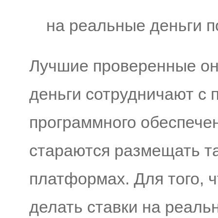
на реальные деньги п
Лучшие проверенные он
деньги сотрудничают с
программного обеспечен
стараются размещать т
платформах. Для того, 
делать ставки на реальн