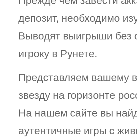
Прежде чем завести акк
депозит, необходимо из
Выводят выигрыши без 
игроку в Рунете.
Представляем вашему 
звезду на горизонте рос
На нашем сайте вы най
аутентичные игры с жи