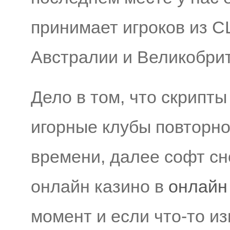
принимает игроков из С
Австралии и Великобри
Дело в том, что скрипты
игорные клубы повторно
времени, далее софт сн
онлайн казино в
онлайн
момент и если что-то и