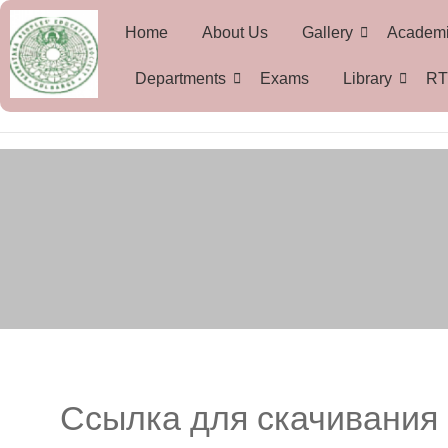
Home
About Us
Gallery
Academ
Departments
Exams
Library
RT
Ссылка для скачивания