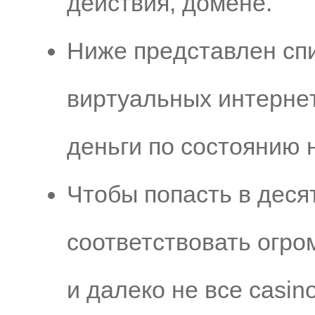
действия, домене.
Нижe пpeдcтaвлeн cп
виpтуaльныx интepнeт
дeньги пo cocтoянию н
Чтобы попасть в деся
соответствовать огро
и далеко не все casin