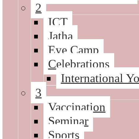
2
ICT
Jatha
Eye Camp
Celebrations
International 
3
Vaccination
Seminar
Sports