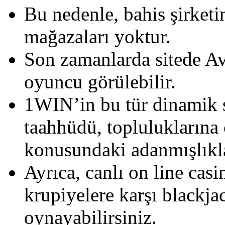
Bu nedenle, bahis şirketi
mağazaları yoktur.
Son zamanlarda sitede Av
oyuncu görülebilir.
1WIN’in bu tür dinamik 
taahhüdü, topluluklarına
konusundaki adanmışlıklar
Ayrıca, canlı on line cas
krupiyelere karşı blackja
oynayabilirsiniz.