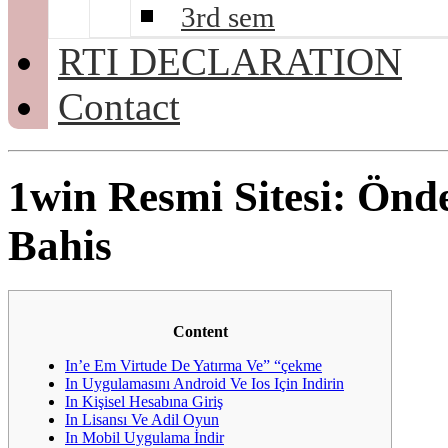
3rd sem
RTI DECLARATION
Contact
1win Resmi Sitesi: Önd
Bahis
Content
In’e Em Virtude De Yatırma Ve” “çekme
In Uygulamasını Android Ve Ios Için Indirin
In Kişisel Hesabına Giriş
In Lisansı Ve Adil Oyun
In Mobil Uygulama İndir