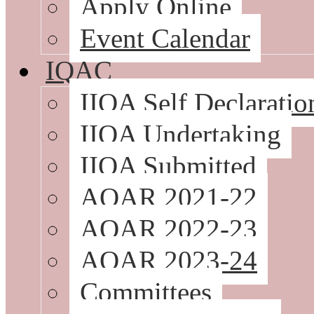
Apply Online
Event Calendar
IQAC
IIQA Self Declaratio
IIQA Undertaking
IIQA Submitted
AQAR 2021-22
AQAR 2022-23
AQAR 2023-24
Committees