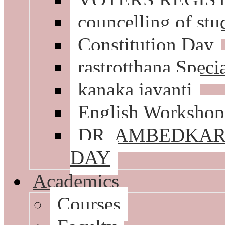
councelling of stu
Constitution Day
rastrotthana Speci
kanaka jayanti
English Workshop
DR, AMBEDKA
DAY
Academics
Courses