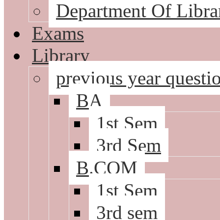
Department Of Libra
Exams
Library
previous year questi
BA
1st Sem
3rd Sem
B.COM
1st Sem
3rd sem