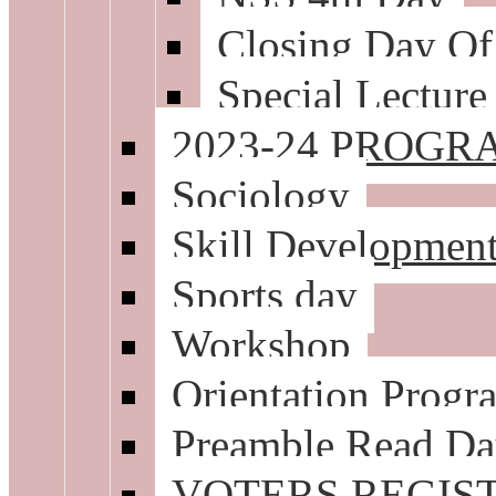
Closing Day Of
Special Lectur
2023-24 PROG
Sociology
Skill Developmen
Sports day
Workshop
Orientation Prog
Preamble Read D
VOTERS REGIS