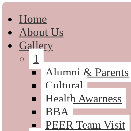
Home
About Us
Gallery
1
Alumni & Parents
Cultural
Health Awarness
BBA
PEER Team Visit