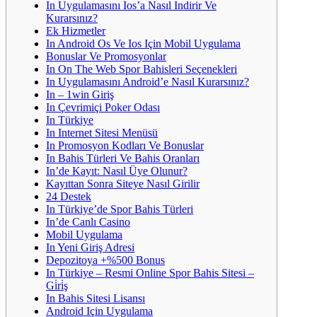
In Uygulamasını Ios’a Nasıl Indirir Ve
Kurarsınız?
Ek Hizmetler
In Android Os Ve Ios Için Mobil Uygulama
Bonuslar Ve Promosyonlar
In On The Web Spor Bahisleri Seçenekleri
In Uygulamasını Android’e Nasıl Kurarsınız?
In – 1win Giriş
In Çevrimiçi Poker Odası
In Türkiye
In Internet Sitesi Menüsü
In Promosyon Kodları Ve Bonuslar
In Bahis Türleri Ve Bahis Oranları
In’de Kayıt: Nasıl Üye Olunur?
Kayıttan Sonra Siteye Nasıl Girilir
24 Destek
In Türkiye’de Spor Bahis Türleri
In’de Canlı Casino
Mobil Uygulama
In Yeni Giriş Adresi
Depozitoya +%500 Bonus
In Türkiye – Resmi Online Spor Bahis Sitesi –
Gi̇ri̇ş
In Bahis Sitesi Lisansı
Android Için Uygulama