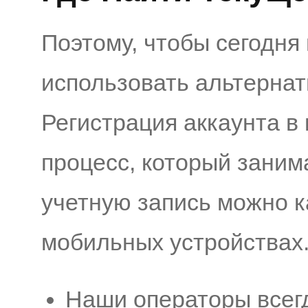
Поэтому, чтобы сегодня 
использовать альтернат
Регистрация аккаунта в 
процесс, который занима
учетную запись можно ка
мобильных устройствах
Наши операторы всегд