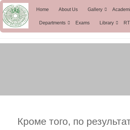
Home
About Us
Gallery
Academ
Departments
Exams
Library
RT
Кроме того, по результа