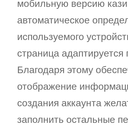
мобильную версию кази
автоматическое опреде
используемого устройст
страница адаптируется 
Благодаря этому обесп
отображение информаци
создания аккаунта жела
заполнить остальные п