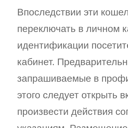
Впоследствии эти коше
переключать в личном к
идентификации посетит
кабинет. Предварительн
запрашиваемые в профи
этого следует открыть 
произвести действия с