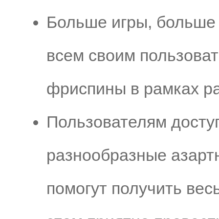
Больше игры, больше 
всем своим пользова
фриспины в рамках ра
Пользователям досту
разнообразные азарт
помогут получить вес