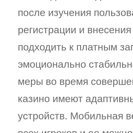
после изучения пользов
регистрации и внесения
подходить к платным за
эмоционально стабильно
меры во время совершен
казино имеют адаптивн
устройств. Мобильная в