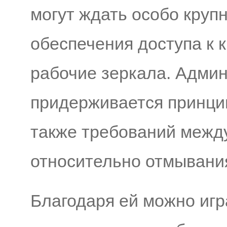
могут ждать особо круп
обеспечения доступа к 
рабочие зеркала. Админ
придерживается принцип
также требований межд
относительно отмывания
Благодаря ей можно игр