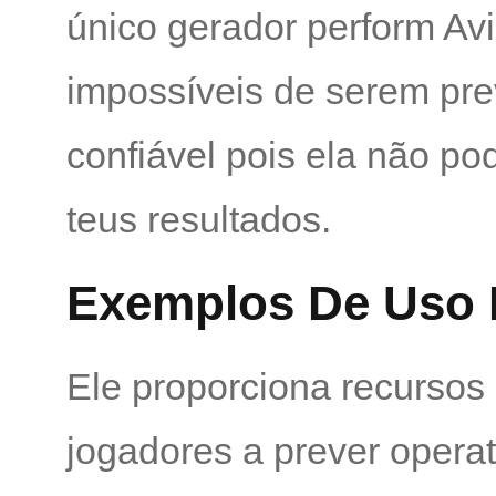
único gerador perform Av
impossíveis de serem pre
confiável pois ela não po
teus resultados.
Exemplos De Uso P
Ele proporciona recursos
jogadores a prever opera