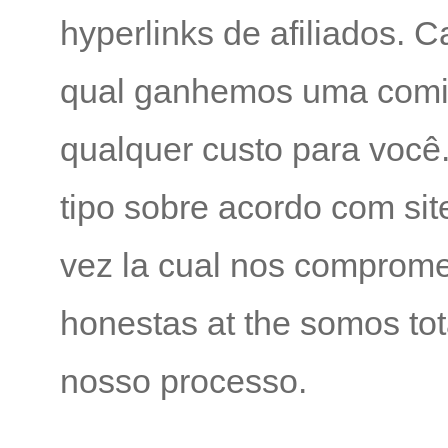
hyperlinks de afiliados. 
qual ganhemos uma comis
qualquer custo para voc
tipo sobre acordo com si
vez la cual nos comprom
honestas at the somos to
nosso processo.