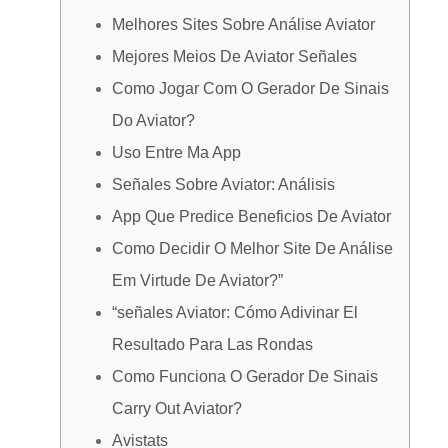
Melhores Sites Sobre Análise Aviator
Mejores Meios De Aviator Señales
Como Jogar Com O Gerador De Sinais
Do Aviator?
Uso Entre Ma App
Señales Sobre Aviator: Análisis
App Que Predice Beneficios De Aviator
Como Decidir O Melhor Site De Análise
Em Virtude De Aviator?”
“señales Aviator: Cómo Adivinar El
Resultado Para Las Rondas
Como Funciona O Gerador De Sinais
Carry Out Aviator?
Avistats