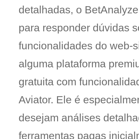
detalhadas, o BetAnalyze
para responder dúvidas s
funcionalidades do web-si
alguma plataforma premi
gratuita com funcionalida
Aviator. Ele é especialmen
desejam análises detalha
ferramentas pagas inicial