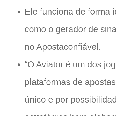
Ele funciona de forma i
como o gerador de sina
no Apostaconfiável.
“O Aviator é um dos jo
plataformas de apostas
único e por possibilida