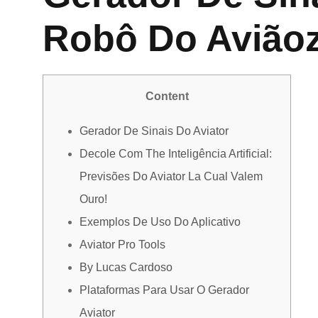
Robô Do Avião
Content
Gerador De Sinais Do Aviator
Decole Com The Inteligência Artificial:
Previsões Do Aviator La Cual Valem
Ouro!
Exemplos De Uso Do Aplicativo
Aviator Pro Tools
By Lucas Cardoso
Plataformas Para Usar O Gerador
Aviator