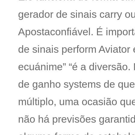
gerador de sinais carry o
Apostaconfiável. É impor
de sinais perform Aviator
ecuánime” “é a diversão. 
de ganho systems de que 
múltiplo, uma ocasião que
não há previsões garanti