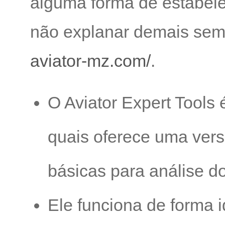
alguma forma de estabele
não explanar demais sem
aviator-mz.com/
.
O Aviator Expert Tools
quais oferece uma versã
básicas para análise do
Ele funciona de forma i