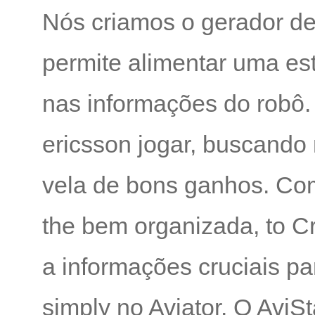
Nós criamos o gerador de 
permite alimentar uma es
nas informações do robô.
ericsson jogar, buscando 
vela de bons ganhos. Co
the bem organizada, to Cr
a informações cruciais pa
simply no Aviator. O Avi