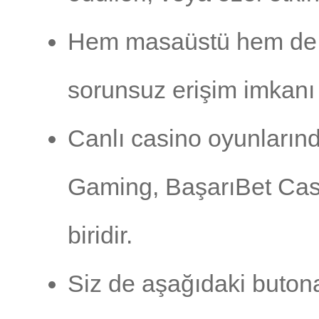
Hem masaüstü hem de m
sorunsuz erişim imkanı
Canlı casino oyunların
Gaming, BaşarıBet Casi
biridir.
Siz de aşağıdaki buton