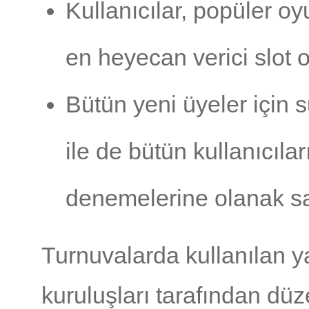
Kullanıcılar, popüler o
en heyecan verici slot o
Bütün yeni üyeler için
ile de bütün kullanıcıla
denemelerine olanak s
Turnuvalarda kullanılan y
kuruluşları tarafından düz