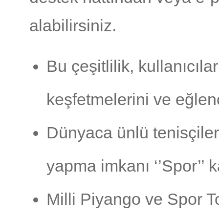
alabilirsiniz.
Bu çeşitlilik, kullanıcıl
keşfetmelerini ve eğlenc
Dünyaca ünlü tenisçile
yapma imkanı ‘’Spor’’ 
Milli Piyango ve Spor To