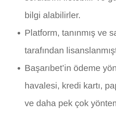
bilgi alabilirler.
Platform, tanınmış ve sa
tarafından lisanslanmışt
Başarıbet’in ödeme yön
havalesi, kredi kartı, 
ve daha pek çok yönte