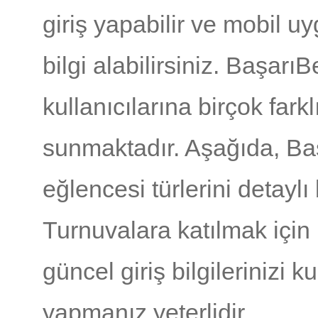
giriş yapabilir ve mobil 
bilgi alabilirsiniz. Başarı
kullanıcılarına birçok far
sunmaktadır. Aşağıda, Baş
eğlencesi türlerini detaylı
Turnuvalara katılmak için
güncel giriş bilgilerinizi 
yapmanız yeterlidir.