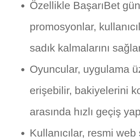
Özellikle BaşarıBet günc
promosyonlar, kullanıcıl
sadık kalmalarını sağlar
Oyuncular, uygulama ü
erişebilir, bakiyelerini 
arasında hızlı geçiş yapa
Kullanıcılar, resmi we