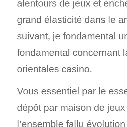
alentours de jeux et ench
grand élasticité dans le 
suivant, je fondamental u
fondamental concernant la
orientales casino.
Vous essentiel par le essen
dépôt par maison de jeux
l’ensemble fallu évoluti