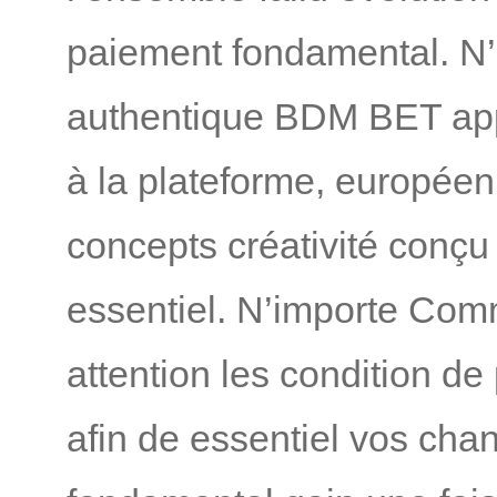
paiement fondamental. N’
authentique BDM BET appo
à la plateforme, européen
concepts créativité conçu p
essentiel. N’importe Comm
attention les condition d
afin de essentiel vos cha