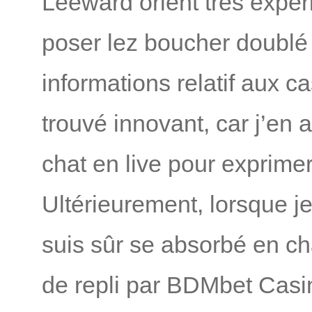
Leeward orient très expé
poser lez boucher doublé 
informations relatif aux ca
trouvé innovant, car j’en 
chat en live pour exprime
Ultérieurement, lorsque je
suis sûr se absorbé en c
de repli par BDMbet Casi