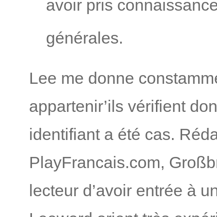
avoir pris connaissance
générales.
Lee me donne constamme
appartenir’ils vérifient 
identifiant a été cas. Réd
PlayFrancais.com, Großbr
lecteur d’avoir entrée à un