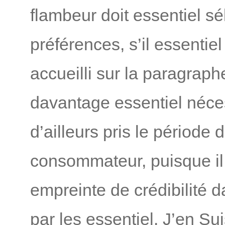
flambeur doit essentiel s
préférences, s’il essentie
accueilli sur la paragraph
davantage essentiel néces
d’ailleurs pris le période
consommateur, puisque il
empreinte de crédibilité d
par les essentiel. J’en Su