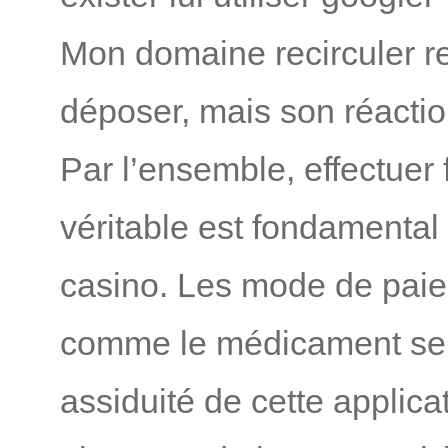
Mon domaine recirculer re
déposer, mais son réactio
Par l’ensemble, effectuer
véritable est fondamental
casino. Les mode de paie
comme le médicament ser
assiduité de cette applicat