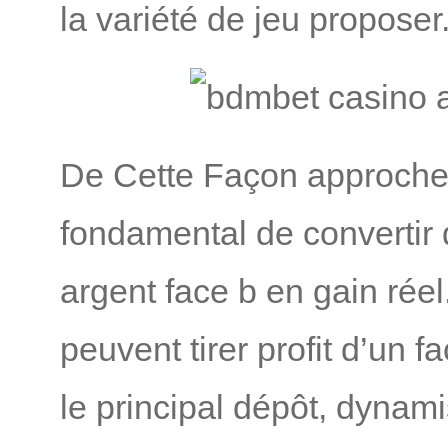
la variété de jeu proposer
De Cette Façon approche
fondamental de convertir
argent face b en gain rée
peuvent tirer profit d’un 
le principal dépôt, dyna