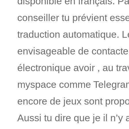
disponible en français. P
conseiller tu prévient esse
traduction automatique. 
envisageable de contacter 
électronique avoir , au tra
myspace comme Telegram.
encore de jeux sont propo
Aussi tu dire que je il n’