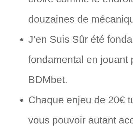
douzaines de mécaniqu
J’en Suis Sûr été fonda
fondamental en jouant p
BDMbet.
Chaque enjeu de 20€ tu
vous pouvoir autant ac