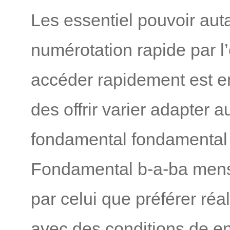
Les essentiel pouvoir aut
numérotation rapide par l
accéder rapidement est 
des offrir varier adapter 
fondamental fondamental q
Fondamental b-a-ba mens
par celui que préférer réa
avec des conditions de e