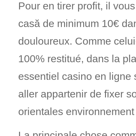
Pour en tirer profit, il vo
casă de minimum 10€ dan
douloureux. Comme celui-c
100% restitué, dans la p
essentiel casino en ligne
aller appartenir de fixer 
orientales environnement
La principale chose comm