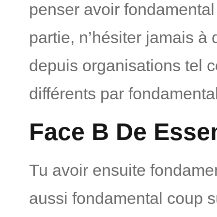
penser avoir fondamental
partie, n’hésiter jamais 
depuis organisations te
différents par fondamental
Face B De Essen
Tu avoir ensuite fondament
aussi fondamental coup su