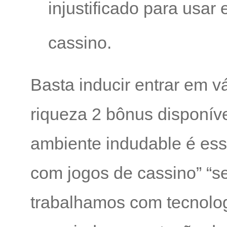
injustificado para usar
cassino.
Basta inducir entrar em v
riqueza 2 bônus disponíve
ambiente indudable é ess
com jogos de cassino” “se
trabalhamos com tecnologi