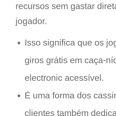
recursos sem gastar dire
jogador.
Isso significa que os j
giros grátis em caça-n
electronic acessível.
É uma forma dos cass
clientes também dedica