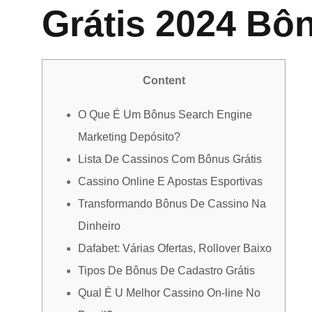
Grátis 2024 Bô
Content
O Que É Um Bônus Search Engine
Marketing Depósito?
Lista De Cassinos Com Bônus Grátis
Cassino Online E Apostas Esportivas
Transformando Bônus De Cassino Na
Dinheiro
Dafabet: Várias Ofertas, Rollover Baixo
Tipos De Bônus De Cadastro Grátis
Qual É U Melhor Cassino On-line No