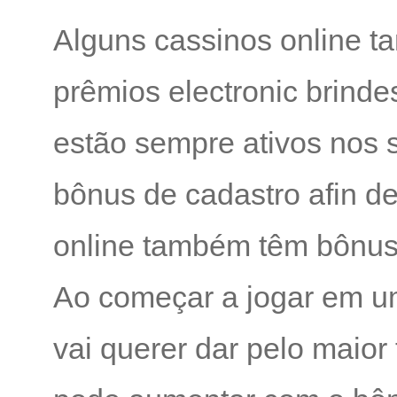
Alguns cassinos online 
prêmios electronic brinde
estão sempre ativos nos 
bônus de cadastro afin d
online também têm bônus 
Ao começar a jogar em u
vai querer dar pelo maior