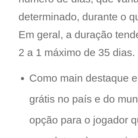
determinado, durante o q
Em geral, a duração tend
2 a 1 máximo de 35 dias.
Como main destaque en
grátis no país e do mu
opção para o jogador 