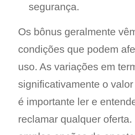
segurança.
Os bônus geralmente vêm 
condições que podem afet
uso. As variações em ter
significativamente o valor
é importante ler e entend
reclamar qualquer oferta