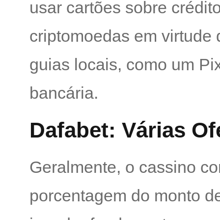
usar cartões sobre crédito
criptomoedas em virtude 
guias locais, como um Pix
bancária.
Dafabet: Várias Of
Geralmente, o cassino c
porcentagem do monto de