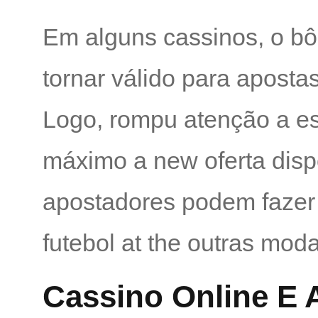
Em alguns cassinos, o b
tornar válido para aposta
Logo, rompu atenção a est
máximo a new oferta disp
apostadores podem fazer
futebol at the outras mod
Cassino Online E 