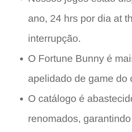
ano, 24 hrs por dia at 
interrupção.
O Fortune Bunny é mais
apelidado de game do 
O catálogo é abasteci
renomados, garantindo 