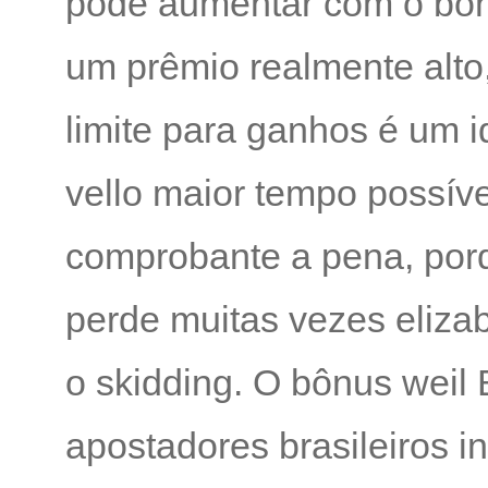
pode aumentar com o bôn
um prêmio realmente alto
limite para ganhos é um i
vello maior tempo possív
comprobante a pena, porq
perde muitas vezes elizab
o skidding. O bônus weil
apostadores brasileiros i