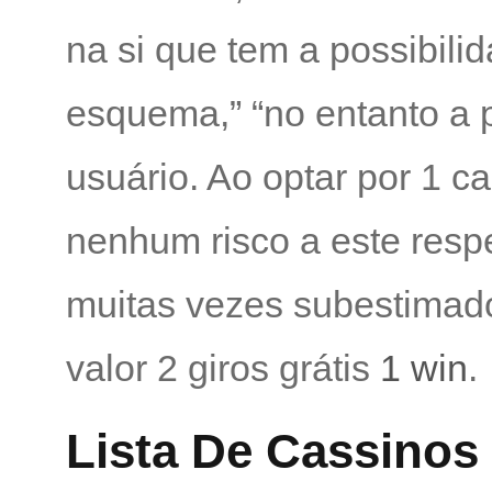
na si que tem a possibili
esquema,” “no entanto a 
usuário. Ao optar por 1 c
nenhum risco a este respe
muitas vezes subestimad
valor 2 giros grátis
1 win
.
Lista De Cassinos