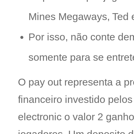
Mines Megaways, Ted e
Por isso, não conte dem
somente para se entret
O pay out representa a pr
financeiro investido pelo
electronic o valor 2 ganh