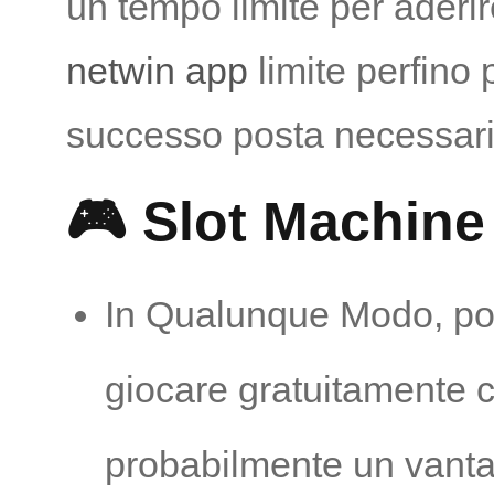
un tempo limite per aderi
netwin app
limite perfino 
successo posta necessari
🎮 Slot Machine
In Qualunque Modo, poss
giocare gratuitamente c
probabilmente un vanta