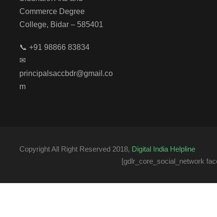
Commerce Degree
College, Bidar – 585401
📞 +91 98866 83834
✉
principalsaccbdr@gmail.co
m
Copyright All Right Reserved 2018,
Digital India Helpline
[gdlr_core_social_network fac