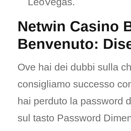
LeoVegas.
Netwin Casino 
Benvenuto: Dis
Ove hai dei dubbi sulla ch
consigliamo successo cont
hai perduto la password d
sul tasto Password Dimenti