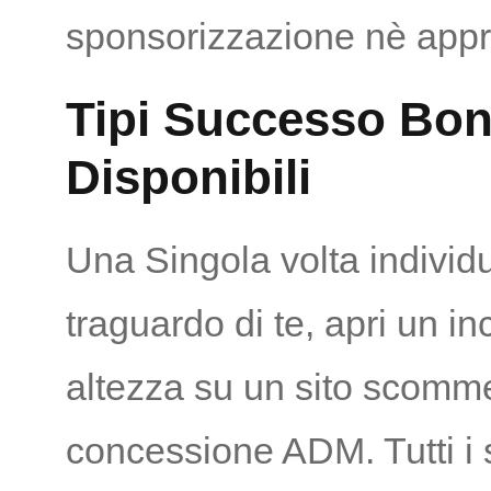
sponsorizzazione nè app
Tipi Successo Bon
Disponibili
Una Singola volta individu
traguardo di te, apri un i
altezza su un sito scomm
concessione ADM. Tutti i