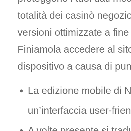
totalità dei casinò negoz
versioni ottimizzate a fin
Finiamola accedere al sit
dispositivo a causa di pun
La edizione mobile di N
un’interfaccia user-frien
A volte presente si tr