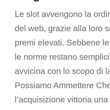
Le slot avvengono la ordin
del web, grazie alla loro s
premi elevati. Sebbene le 
le norme restano semplici 
avvicina con lo scopo di 
Possiamo Ammettere Che 
l’acquisizione vittoria un