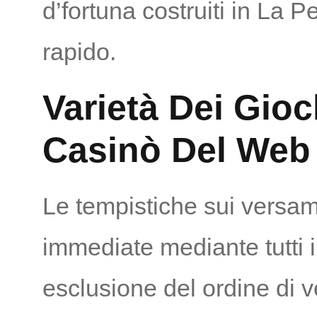
d’fortuna costruiti in La Pe
rapido.
Varietà Dei Gioc
Casinò Del Web
Le tempistiche sui versa
immediate mediante tutti i 
esclusione del ordine di 