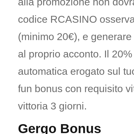
alla promozione non dovrai 
codice RCASINO osservando
(minimo 20€), e generar
al proprio acconto. Il 20%
automatica erogato sul tuo
fun bonus con requisito v
vittoria 3 giorni.
Gergo Bonus