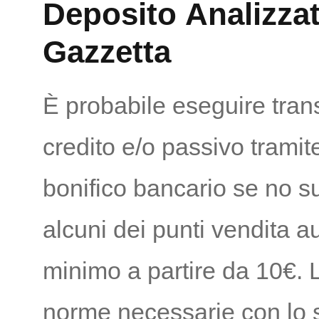
Deposito Analizzat
Gazzetta
È probabile eseguire tran
credito e/o passivo trami
bonifico bancario se no su
alcuni dei punti vendita a
minimo a partire da 10€. L
norme necessarie con lo s