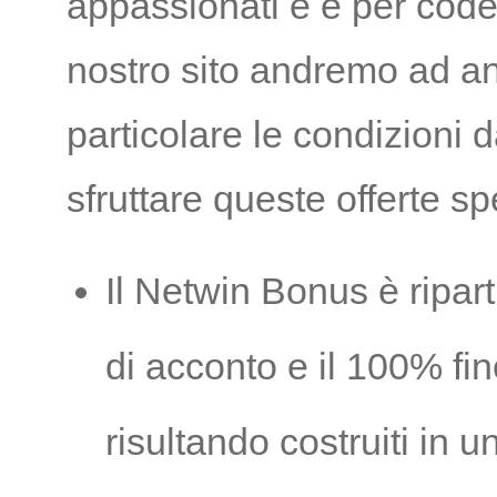
appassionati e è per code
nostro sito andremo ad an
particolare le condizioni 
sfruttare queste offerte spe
Il Netwin Bonus è ripart
di acconto e il 100% fi
risultando costruiti i