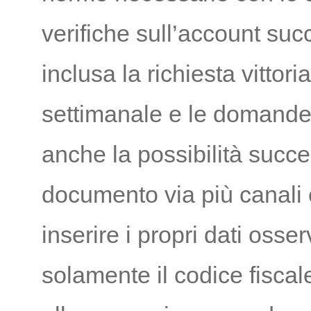
verifiche sull’account su
inclusa la richiesta vittor
settimanale e le domande 
anche la possibilità succe
documento via più canali e
inserire i propri dati oss
solamente il codice fiscale