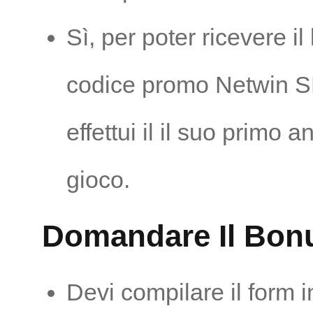
Sì, per poter ricevere il
codice promo Netwin S
effettui il il suo primo a
gioco.
Domandare Il Bon
Devi compilare il form 