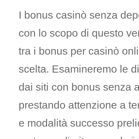
I bonus casinò senza depo
con lo scopo di questo ven
tra i bonus per casinò on
scelta. Esamineremo le dive
dai siti con bonus senza a
prestando attenzione a te
e modalità successo prel