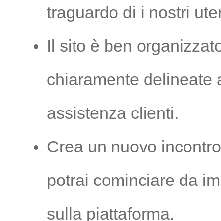
traguardo di i nostri uten
Il sito è ben organizzat
chiaramente delineate a
assistenza clienti.
Crea un nuovo incontro
potrai cominciare da im
sulla piattaforma.