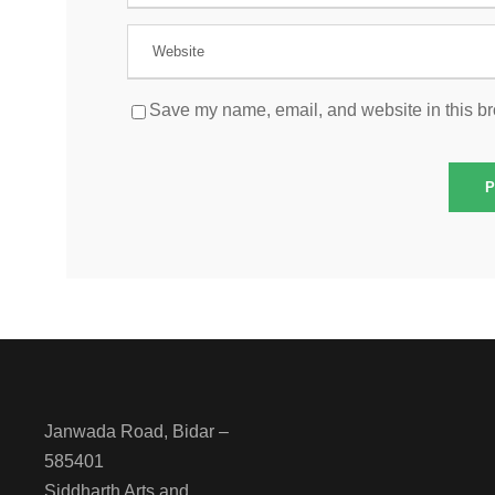
Save my name, email, and website in this br
Janwada Road, Bidar –
585401
Siddharth Arts and