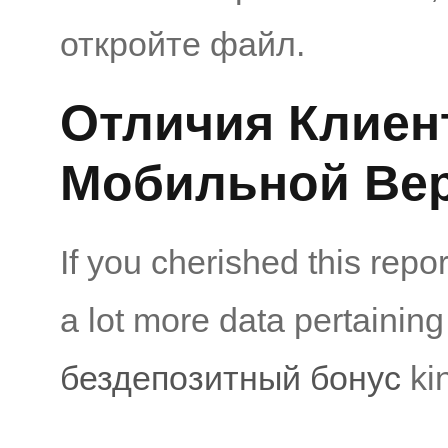
откройте файл.
Отличия Клиен
Мобильной Вер
If you cherished this repo
a lot more data pertaining
бездепозитный бонус
kin