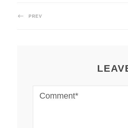
PREV
LEAV