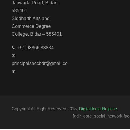
Janwada Road, Bidar –
585401
Siddharth Arts and
Commerce Degree
College, Bidar – 585401
📞 +91 98866 83834
✉
principalsaccbdr@gmail.co
m
Copyright All Right Reserved 2018,
Digital India Helpline
[gdlr_core_social_network fac