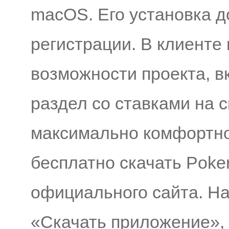
macOS. Его установка д
регистрации. В клиенте
возможности проекта, в
раздел со ставками на 
максимально комфортно
бесплатно скачать Poke
официального сайта. На
«Скачать приложение», 