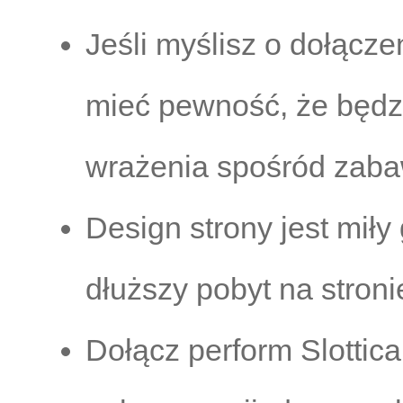
Jeśli myślisz o dołącz
mieć pewność, że będz
wrażenia spośród zaba
Design strony jest miły
dłuższy pobyt na stron
Dołącz perform Slottica