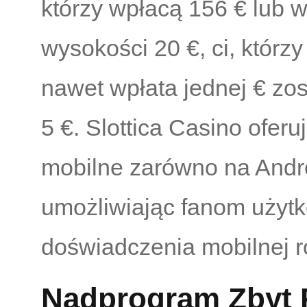
którzy wpłacą 156 € lub 
wysokości 20 €, ci, którz
nawet wpłata jednej € z
5 €. Slottica Casino ofe
mobilne zarówno na Andro
umożliwiając fanom użytk
doświadczenia mobilnej r
Nadprogram Zbyt R