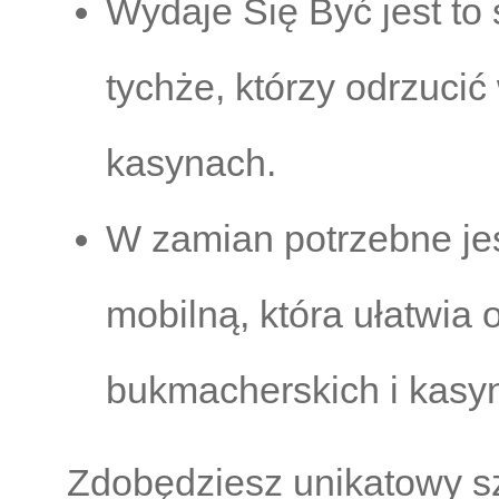
Wydaje Się Być jest to 
tychże, którzy odrzucić
kasynach.
W zamian potrzebne jes
mobilną, która ułatwia
bukmacherskich i kasyn
Zdobędziesz unikatowy szy