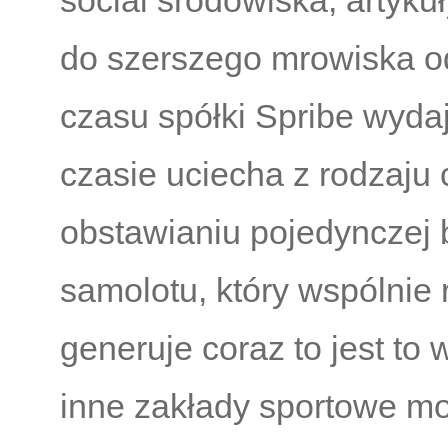
social środowiska, artyk
do szerszego mrowiska o
czasu spółki Spribe wydaj
czasie uciecha z rodzaju
obstawianiu pojedynczej 
samolotu, który wspólnie
generuje coraz to jest to
inne zakłady sportowe mo