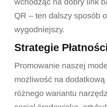
wchodząc na dobry link b
QR – ten dalszy sposób o
wygodniejszy.
Strategie Płatnośc
Promowanie naszej model
możliwość na dodatkową d
różnego wariantu narzędzi