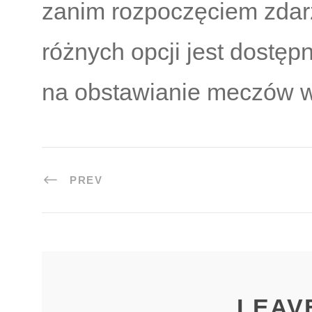
zanim rozpoczęciem zdar
różnych opcji jest dostęp
na obstawianie meczów w 
PREV
LEAV