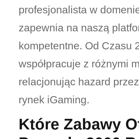
profesjonalista w domenie
zapewnia na naszą platfor
kompetentne. Od Czasu 
współpracuje z różnymi 
relacjonując hazard przez
rynek iGaming.
Które Zabawy Of