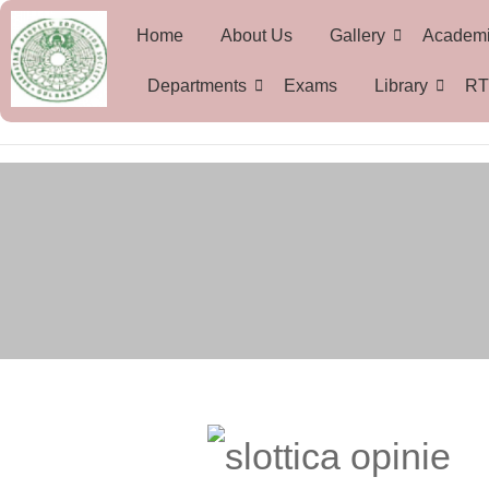
Home
About Us
Gallery
Academ
Departments
Exams
Library
RT