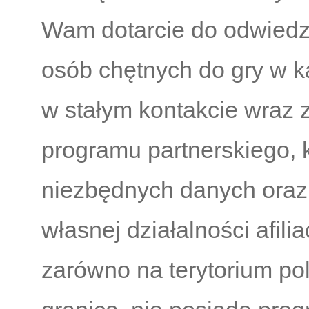
Wam dotarcie do odwiedz
osób chętnych do gry w ka
w stałym kontakcie wraz
programu partnerskiego, 
niezbędnych danych oraz
własnej działalności afilia
zarówno na terytorium pol