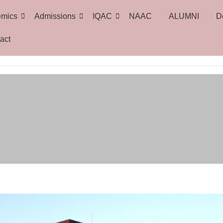
emics
Admissions
IQAC
NAAC
ALUMNI
D
act