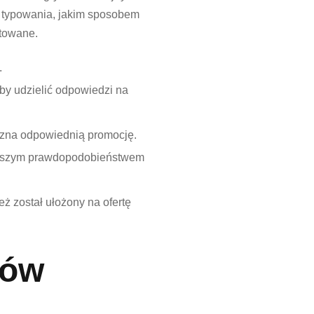
 typowania, jakim sposobem
itowane.
.
by udzielić odpowiedzi na
yzna odpowiednią promocję.
wyższym prawdopodobieństwem
ż został ułożony na ofertę
tów