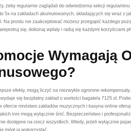
zy, żeby regularnie zaglądali do odwiedzenia sekcji regulamin
tu to 5x na zakładach akumulowanych, składających się wraz z 
. Na prostu nie zaakceptować możesz przegapić każdego pożą
rejestruj się, dokonaj wpłaty i raduj się każdymi korzyściami 
romocje Wymagają O
nusowego?
lepsze efekty, mogą liczyć na niezwykle ogromne rekompensaty
 wydaje się bezpłatny zakład o wartości bagatela 7125 zł. Pod
ofercie mnóstwo zakładów muzycznych i kasyna online oferuj
akich inni mogą wyłącznie śnić. Bezpieczeństwo i profesjonali
e dostępne na rzecz wszystkich. Wtedy, jeżeli wyłącznie pojaw
e mógł ją wykorzystać.