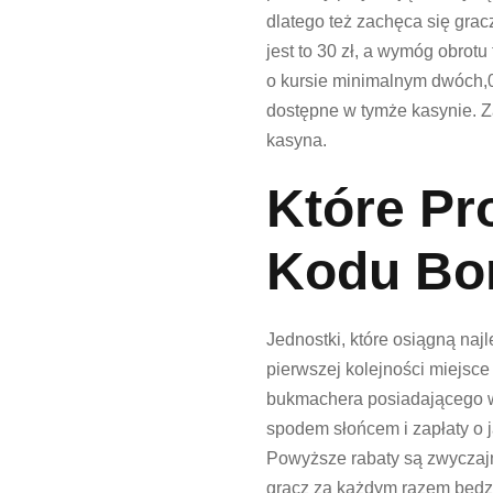
dlatego też zachęca się grac
jest to 30 zł, a wymóg obro
o kursie minimalnym dwóch,0
dostępne w tymże kasynie. Za
kasyna.
Które P
Kodu Bo
Jednostki, które osiągną naj
pierwszej kolejności miejsce
bukmachera posiadającego w 
spodem słońcem i zapłaty o j
Powyższe rabaty są zwyczajni
gracz za każdym razem będzi