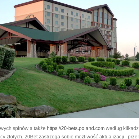
owych spinów a także
https://20-bets.poland.com
według kilkadzi
ęcy złotych. 20Bet zastrzega sobie możliwość aktualizacji i pr