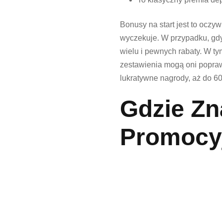
Bonusy na start jest to oczy
wyczekuje. W przypadku, gdy
wielu i pewnych rabaty. W t
zestawienia mogą oni popraw
lukratywne nagrody, aż do 6
Gdzie Zn
Promocy