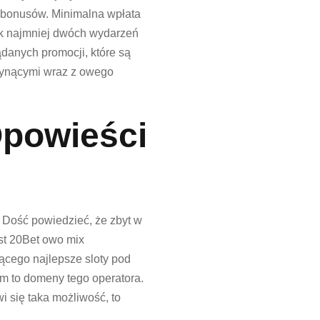
u bonusów. Minimalna wpłata
jak najmniej dwóch wydarzeń
danych promocji, które są
płynącymi wraz z owego
powieści
. Dość powiedzieć, że zbyt w
est 20Bet owo mix
ącego najlepsze sloty pod
zm to domeny tego operatora.
i się taka możliwość, to