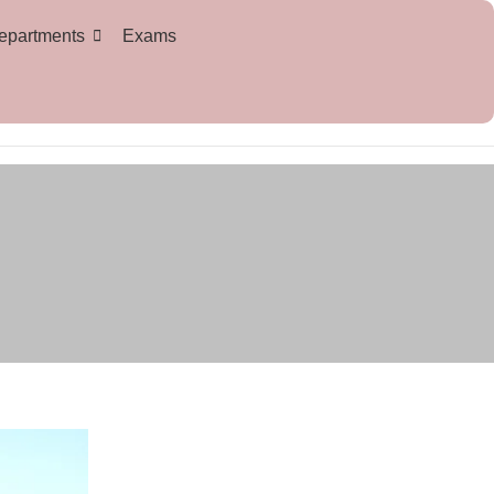
epartments
Exams