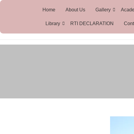
Home
About Us
Gallery
Acad
Library
RTI DECLARATION
Cont