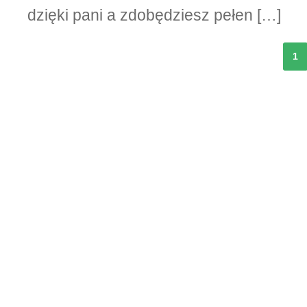
dzięki pani a zdobędziesz pełen […]
1