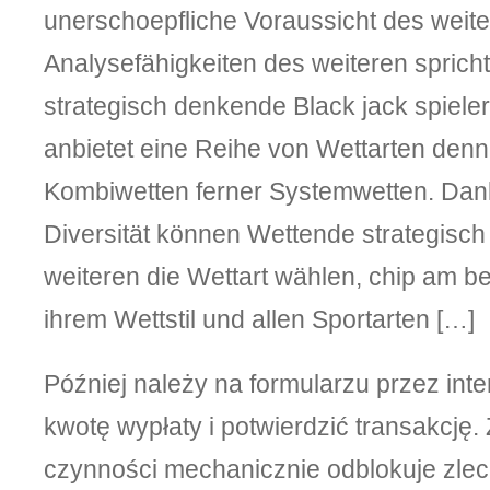
unerschoepfliche Voraussicht des weit
Analysefähigkeiten des weiteren sprich
strategisch denkende Black jack spieler
anbietet eine Reihe von Wettarten denn
Kombiwetten ferner Systemwetten. Dan
Diversität können Wettende strategisc
weiteren die Wettart wählen, chip am b
ihrem Wettstil und allen Sportarten […]
Później należy na formularzu przez inte
kwotę wypłaty i potwierdzić transakcję. 
czynności mechanicznie odblokuje zlec