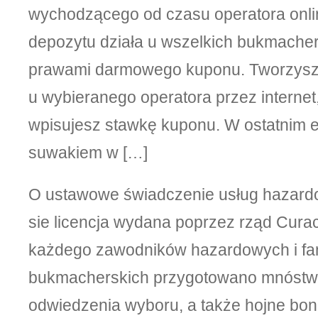
wychodzącego od czasu operatora onli
depozytu działa u wszelkich bukmache
prawami darmowego kuponu. Tworzysz
u wybieranego operatora przez internet
wpisujesz stawkę kuponu. W ostatnim e
suwakiem w […]
O ustawowe świadczenie usług hazard
sie licencja wydana poprzez rząd Cur
każdego zawodników hazardowych i f
bukmacherskich przygotowano mnóstw
odwiedzenia wyboru, a także hojne bonu