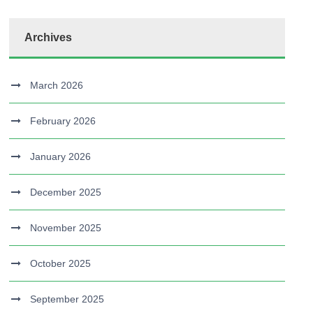
Archives
March 2026
February 2026
January 2026
December 2025
November 2025
October 2025
September 2025