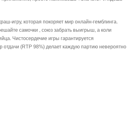
раш-игру, которая покоряет мир онлайн-гемблинга.
решайте самочки , союз забрать выигрыш, а коли
яйца. Чистосердечие игры гарантируется
етр отдачи (RTP 98%) делает каждую партию невероятно