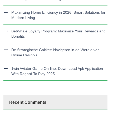
Maximizing Home Efficiency in 2026: Smart Solutions for
Modern Living
BetWhale Loyalty Program: Maximize Your Rewards and
Benefits
De Strategische Gokker: Navigeren in de Wereld van
Online Casino’s
1win Aviator Game On-line: Down Load Apk Application
With Regard To Play 2025
Recent Comments