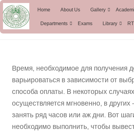
Home
About Us
Gallery
Academ
Departments
Exams
Library
RT
Время, необходимое для получения д
варьироваться в зависимости от выб
способа оплаты. В некоторых случая
осуществляется мгновенно, в других 
занять ряд часов или аж дни. Вот шаг
необходимо выполнить, чтобы вывес