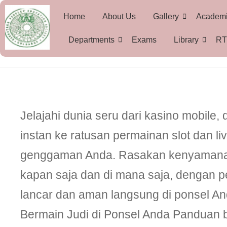
Home
About Us
Gallery
Academ
Departments
Exams
Library
RT
Jelajahi dunia seru dari kasino mobile,
instan ke ratusan permainan slot dan liv
genggaman Anda. Rasakan kenyamana
kapan saja dan di mana saja, dengan 
lancar dan aman langsung di ponsel A
Bermain Judi di Ponsel Anda Panduan b