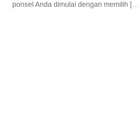
ponsel Anda dimulai dengan memilih […