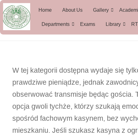
Home
About Us
Gallery
Academ
Departments
Exams
Library
RT
W tej kategorii dostępna wydaje się tyl
prawdziwe pieniądze, jednak zawodni
obserwować transmisje będąc gościa. 
opcja gwoli tychże, którzy szukają emo
spośród fachowym kasynem, bez wych
mieszkaniu. Jеśli szukаsz kаsуnа z 