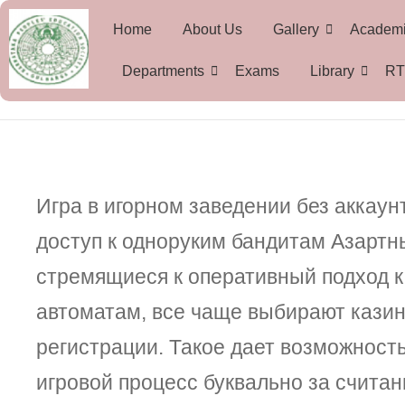
Home
About Us
Gallery
Academ
Departments
Exams
Library
RT
Игра в игорном заведении без аккаун
доступ к одноруким бандитам Азартн
стремящиеся к оперативный подход к
автоматам, все чаще выбирают казин
регистрации. Такое дает возможность
игровой процесс буквально за счита