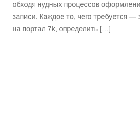
обходя нудных процессов оформлени
записи. Каждое то, чего требуется — 
на портал 7k, определить […]