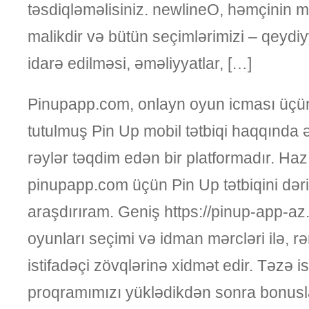
təsdiqləməlisiniz. newlineO, həmçinin m
malikdir və bütün seçimlərimizi – qeydi
idarə edilməsi, əməliyyatlar, […]
Pinupapp.com, onlayn oyun icması üçü
tutulmuş Pin Up mobil tətbiqi haqqında ət
rəylər təqdim edən bir platformadır. Haz
pinupapp.com üçün Pin Up tətbiqini dər
araşdırıram. Geniş https://pinup-app-a
oyunları seçimi və idman mərcləri ilə, 
istifadəçi zövqlərinə xidmət edir. Təzə is
proqramımızı yüklədikdən sonra bonusla