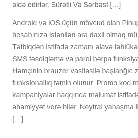
əldə edirlər. Sürətli Və Sərbəst […]
Android və iOS üçün mövcud olan Pinup t
hesabınıza istənilən ara daxil olmaq m
Tətbiqdən istifadə zamanı əlavə təhlükəsi
SMS təsdiqləmə və parol bərpa funksiyal
Həmçinin brauzer vasitəsilə başlanğıc 
funksionallıq təmin olunur. Promo kod m
kampaniyalar haqqında məlumat istifadəç
əhəmiyyət verə bilər. Neytral yanaşma i
[…]