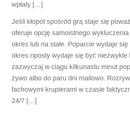
wpłaty […]
Jeśli kłopot spośród grą staje się powa
oferuje opcję samoistnego wykluczenia
okres lub na stałe. Poparcie wydaje się
okres riposty wydaje się być niezwykle
zazwyczaj w ciągu kilkunastu minut pop
żywo albo do paru dni mailowo. Rozry
fachowymi krupierami w czasie faktyc
24/7 […]