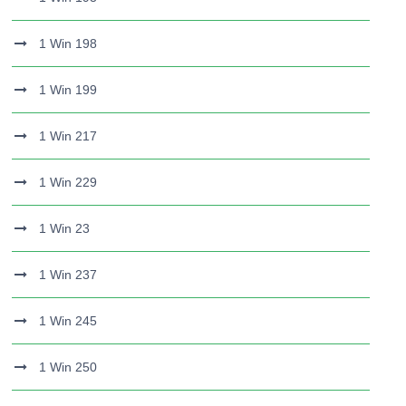
1 Win 198
1 Win 199
1 Win 217
1 Win 229
1 Win 23
1 Win 237
1 Win 245
1 Win 250