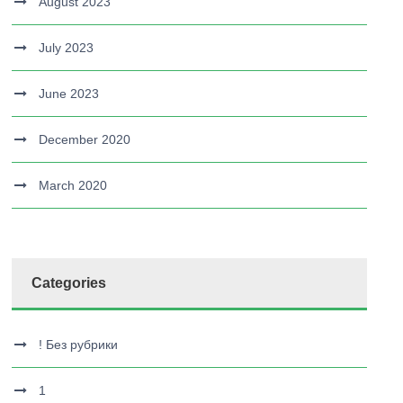
August 2023
July 2023
June 2023
December 2020
March 2020
Categories
! Без рубрики
1