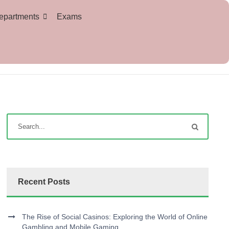
epartments
Exams
Recent Posts
The Rise of Social Casinos: Exploring the World of Online
Gambling and Mobile Gaming