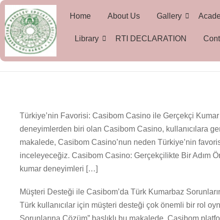
Home
About Us
Gallery
Acad
Library
RTI DECLARATION
Cont
Türkiye’nin Favorisi: Casibom Casino ile Gerçekçi Kumar D
deneyimlerden biri olan Casibom Casino, kullanıcılara ge
makalede, Casibom Casino’nun neden Türkiye’nin favori
inceleyeceğiz. Casibom Casino: Gerçekçilikte Bir Adım Ö
kumar deneyimleri […]
Müşteri Desteği ile Casibom’da Türk Kumarbaz Sorunla
Türk kullanıcılar için müşteri desteği çok önemli bir rol
Sorunlarına Çözüm” başlıklı bu makalede, Casibom platfor