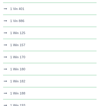
1 Vin 401
1 Vin 886
1 Win 125
1 Win 157
1 Win 170
1 Win 180
1 Win 182
1 Win 188
1 Win 193