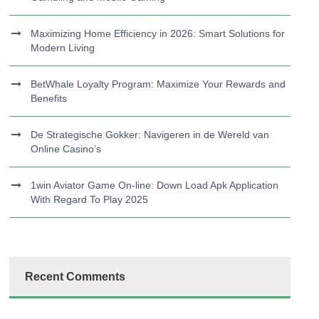
Maximizing Home Efficiency in 2026: Smart Solutions for
Modern Living
BetWhale Loyalty Program: Maximize Your Rewards and
Benefits
De Strategische Gokker: Navigeren in de Wereld van
Online Casino’s
1win Aviator Game On-line: Down Load Apk Application
With Regard To Play 2025
Recent Comments