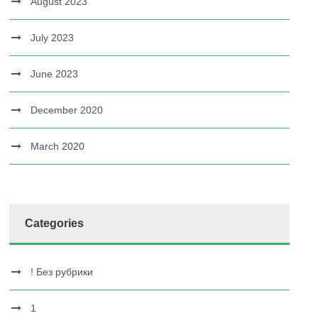
August 2023
July 2023
June 2023
December 2020
March 2020
Categories
! Без рубрики
1