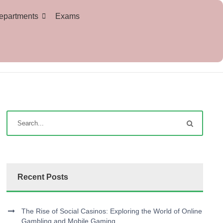
epartments
Exams
Recent Posts
The Rise of Social Casinos: Exploring the World of Online
Gambling and Mobile Gaming