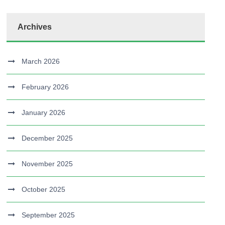
Archives
March 2026
February 2026
January 2026
December 2025
November 2025
October 2025
September 2025