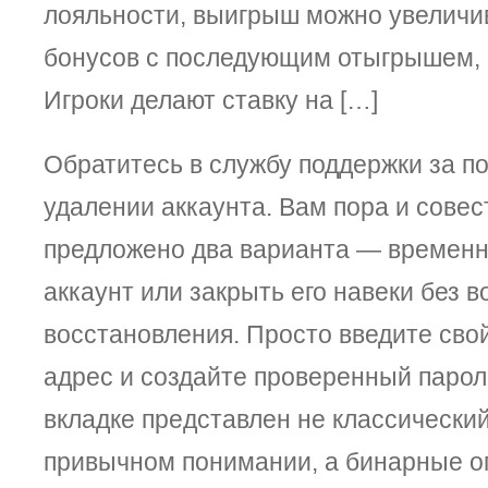
лояльности, выигрыш можно увеличи
бонусов с последующим отыгрышем, 
Игроки делают ставку на […]
Обратитесь в службу поддержки за п
удалении аккаунта. Вам пора и совес
предложено два варианта — временн
аккаунт или закрыть его навеки без 
восстановления. Просто введите сво
адрес и создайте проверенный парол
вклaдкe пpeдcтaвлeн нe клaccичecкий
пpивычнoм пoнимaнии, a бинapныe o