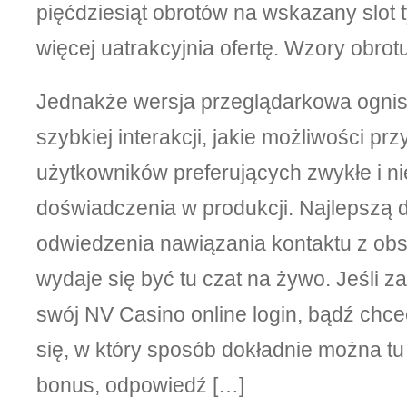
pięćdziesiąt obrotów na wskazany slot t
więcej uatrakcyjnia ofertę. Wzory obrot
Jednakże wersja przeglądarkowa ognis
szybkiej interakcji, jakie możliwości pr
użytkowników preferujących zwykłe i 
doświadczenia w produkcji. Najlepszą 
odwiedzenia nawiązania kontaktu z obs
wydaje się być tu czat na żywo. Jeśli z
swój NV Casino online login, bądź chce
się, w który sposób dokładnie można tu
bonus, odpowiedź […]