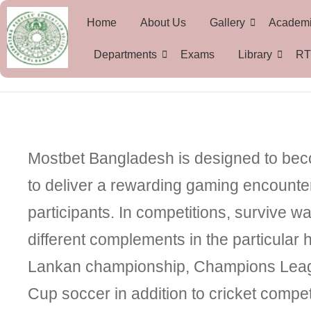
Home
About Us
Gallery
Academ
Departments
Exams
Library
RT
Mostbet Bangladesh is designed to beco
to deliver a rewarding gaming encounter 
participants. In competitions, survive w
different complements in the particular 
Lankan championship, Champions Lea
Cup soccer in addition to cricket compet