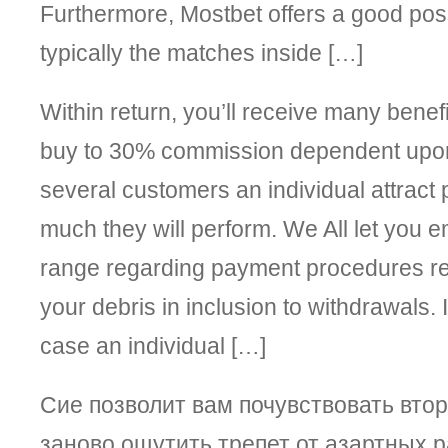
Furthermore, Mostbet offers a good possi
typically the matches inside […]
Within return, you’ll receive many benef
buy to 30% commission dependent upon
several customers an individual attract
much they will perform. We All let you 
range regarding payment procedures re
your debris in inclusion to withdrawals. I
case an individual […]
Сие позволит вам почувствовать вто
заново ощутить трепет от азартных 