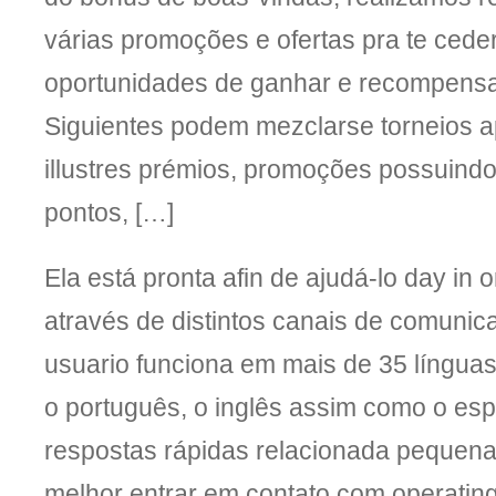
várias promoções e ofertas pra te ced
oportunidades de ganhar e recompensa
Siguientes podem mezclarse torneios 
illustres prémios, promoções possuind
pontos, […]
Ela está pronta afin de ajudá-lo day in o
através de distintos canais de comunic
usuario funciona em mais de 35 línguas
o português, o inglês assim como o esp
respostas rápidas relacionada pequena
melhor entrar em contato com operatin