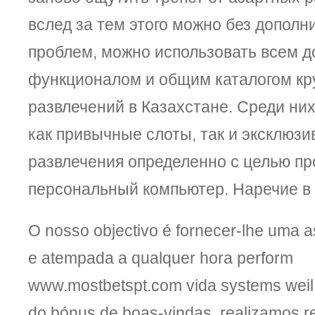
вслед за тем этого можно без допол
проблем, можно использовать всем 
функционалом и общим каталогом кр
развлечений в Казахстане. Среди ни
как привычные слоты, так и эксклюз
развлечения определенно с целью п
персональный компьютер. Наречие в
O nosso objectivo é fornecer-lhe uma as
e atempada a qualquer hora perform
www.mostbetspt.com vida systems weil 
do bónus de boas-vindas, realizamos r