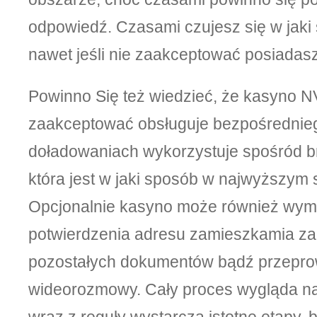
odpowiedź. Czasami czujesz się w jaki
nawet jeśli nie zaakceptować posiadasz
Powinno Się też wiedzieć, że kasyno N
zaakceptować obsługuje bezpośrednieg
doładowaniach wykorzystuje spośród 
która jest w jaki sposób w najwyższym 
Opcjonalnie kasyno może również wy
potwierdzenia adresu zamieszkamia za
pozostałych dokumentów bądź przepr
wideorozmowy. Cały proces wygląda n