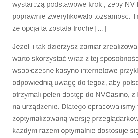
wystarczą podstawowe kroki, żeby NV
poprawnie zweryfikowało tożsamość. T
że opcja ta została trochę […]
Jeżeli i tak dzierżysz zamiar zrealizow
warto skorzystać wraz z tej sposobnośc
współczesne kasyno internetowe przy
odpowiednią uwagę do tegoż, aby pols
otrzymali pełen dostęp do NVCasino, z
na urządzenie. Dlatego opracowaliśmy 
zoptymalizowaną wersję przeglądarkow
każdym razem optymalnie dostosuje si