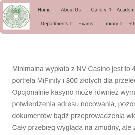
Home
About Us
Gallery
Academ
Departments
Exams
Library
RT
Minimalna wypłata z NV Casino jest to 4
portfela MiFinity i 300 złotych dla prz
Opcjonalnie kasyno może również wy
potwierdzenia adresu nocowania, pozo
dokumentów bądź przeprowadzenia wi
Cały przebieg wygląda na żmudny, ale 