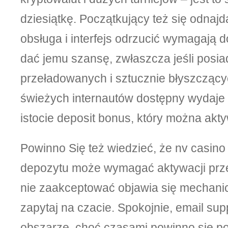
dziesiątkę. Początkujący też się odnaj
obsługa i interfejs odrzucić wymagają d
dać jemu szansę, zwłaszcza jeśli posi
przeładowanych i sztucznie błyszczący
świeżych internautów dostępny wydaje 
istocie deposit bonus, który można ak
Powinno Się też wiedzieć, że nv casin
depozytu może wymagać aktywacji przez
nie zaakceptować objawia się mechanic
zapytaj na czacie. Spokojnie, email supp
obszarze, choć czasami powinno się p