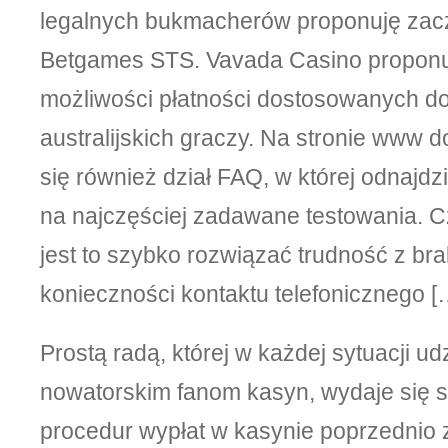
legalnych bukmacherów proponuję za
Betgames STS. Vavada Casino proponu
możliwości płatności dostosowanych 
australijskich graczy. Na stronie www 
się również dział FAQ, w której odnajd
na najczęściej zadawane testowania. 
jest to szybko rozwiązać trudność z br
konieczności kontaktu telefonicznego [
Prostą radą, której w każdej sytuacji u
nowatorskim fanom kasyn, wydaje się 
procedur wypłat w kasynie poprzednio