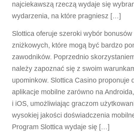
najciekawszą rzeczą wydaje się wybran
wydarzenia, na które pragniesz […]
Slottica oferuje szeroki wybór bonusów
zniżkowych, które mogą być bardzo po
zawodników. Poprzednio skorzystanie
należy zapoznać się z swoim warunkam
upominkow. Slottica Casino proponuje
aplikacje mobilne zarówno na Androida
i iOS, umożliwiając graczom użytkowan
wysokiej jakości doświadczenia mobiln
Program Slottica wydaje się […]