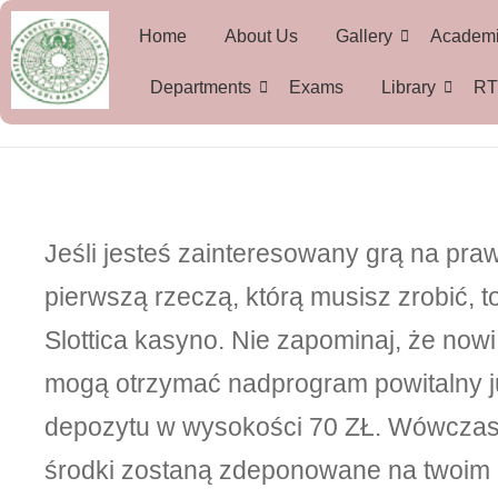
Home
About Us
Gallery
Academ
Departments
Exams
Library
RT
Jeśli jesteś zainteresowany grą na pra
pierwszą rzeczą, którą musisz zrobić, to
Slottica kasyno. Nie zapominaj, że now
mogą otrzymać nadprogram powitalny 
depozytu w wysokości 70 ZŁ. Wówczas
środki zostaną zdeponowane na twoim 